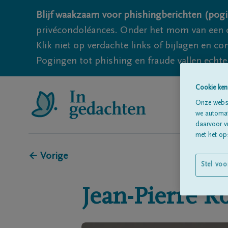
Blijf waakzaam voor phishingberichten (pogi
privécondoléances. Onder het mom van een c
Klik niet op verdachte links of bijlagen en 
Pogingen tot phishing en fraude vallen echter
Cookie ken
Onze websi
we automati
daarvoor v
met het ops
← Vorige
Stel voo
Jean-Pierre
R