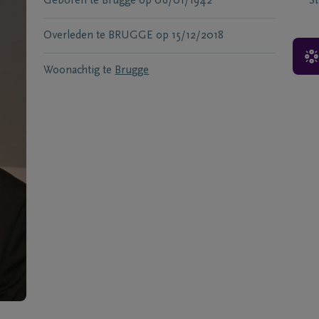
Geboren te
Brugge
op
06/01/1942
S
Overleden te
BRUGGE
op
15/12/2018
Woonachtig te
Brugge