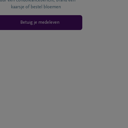
tuur een condoléancebericht, brand een
kaarsje of bestel bloemen
Betuig je medeleven