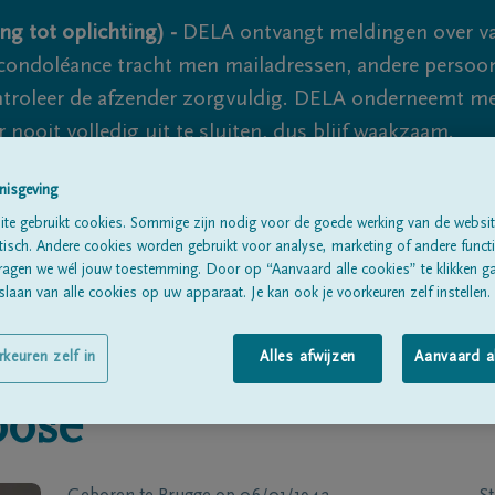
ng tot oplichting) -
DELA ontvangt meldingen over va
ondoléance tracht men mailadressen, andere persoon
controleer de afzender zorgvuldig. DELA onderneemt m
 nooit volledig uit te sluiten, dus blijf waakzaam.
nisgeving
te gebruikt cookies. Sommige zijn nodig voor de goede werking van de websit
Alle rouwberichten
Over ons
B
sch. Andere cookies worden gebruikt voor analyse, marketing of andere functio
ragen we wél jouw toestemming. Door op “Aanvaard alle cookies” te klikken g
laan van alle cookies op uw apparaat. Je kan ook je voorkeuren zelf instellen.
rkeuren zelf in
Alles afwijzen
Aanvaard a
oose