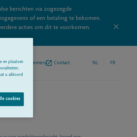
lse berichten via zogezegde
sgegevens of een betaling te bekomen.
eerdere acties om dit te voorkomen.
e en plaatsen
egrafenisondernemers
Contact
NL
FR
naliteiten;
aat u akkoord
lle cookies