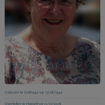
Geboren te
17081942
op
17/08/1942
Overleden te
Hasselt
op
15/12/2018