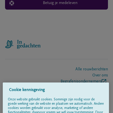
Betuig je medeleven
Alle rouwberichten
Over ons
Begrafenisondernemers
Contact
Cookie kennisgeving
Onze website gebruikt cookies. Sommige zijn nodig voor de
goede werking van de website en plaatsen we automatisch. Andere
Volg ons op
cookies worden gebruikt voor analyse, marketing of andere
functionaliteiten; daarvoor vragen we wél jouw toestemming. Door