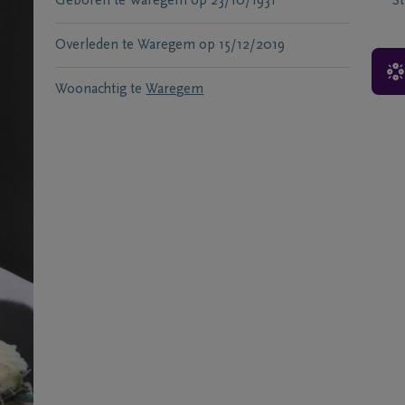
Geboren te
Waregem
op
23/10/1931
S
Overleden te
Waregem
op
15/12/2019
Woonachtig te
Waregem