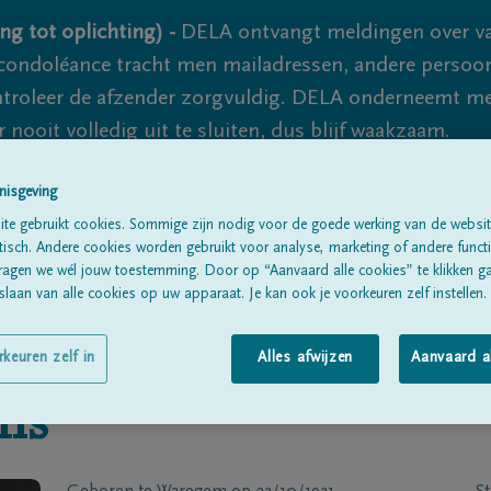
ng tot oplichting) -
DELA ontvangt meldingen over va
ondoléance tracht men mailadressen, andere persoon
controleer de afzender zorgvuldig. DELA onderneemt m
 nooit volledig uit te sluiten, dus blijf waakzaam.
nisgeving
Alle rouwberichten
Over ons
B
te gebruikt cookies. Sommige zijn nodig voor de goede werking van de websit
sch. Andere cookies worden gebruikt voor analyse, marketing of andere functio
ragen we wél jouw toestemming. Door op “Aanvaard alle cookies” te klikken g
laan van alle cookies op uw apparaat. Je kan ook je voorkeuren zelf instellen.
rkeuren zelf in
Alles afwijzen
Aanvaard a
ns