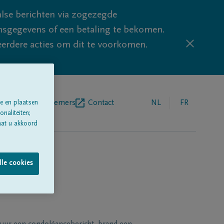
lse berichten via zogezegde
sgegevens of een betaling te bekomen.
eerdere acties om dit te voorkomen.
egrafenisondernemers
Contact
NL
FR
e en plaatsen
naliteiten;
aat u akkoord
lle cookies