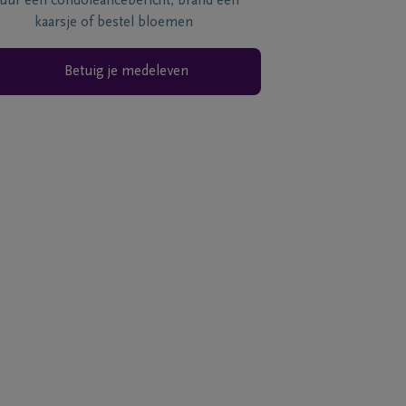
tuur een condoléancebericht, brand een
kaarsje of bestel bloemen
Betuig je medeleven