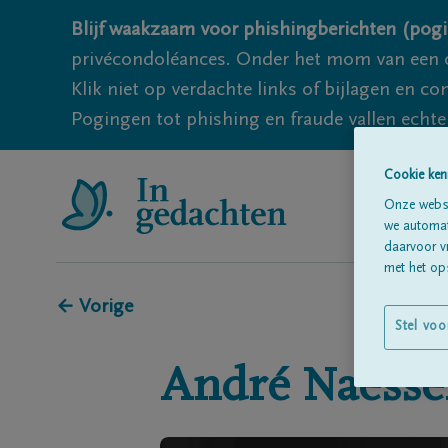
Blijf waakzaam voor phishingberichten (pogi
privécondoléances. Onder het mom van een c
Klik niet op verdachte links of bijlagen en 
Pogingen tot phishing en fraude vallen echter
Cookie ken
Onze websi
we automati
daarvoor v
met het ops
← Vorige
Stel voo
André
Naesse