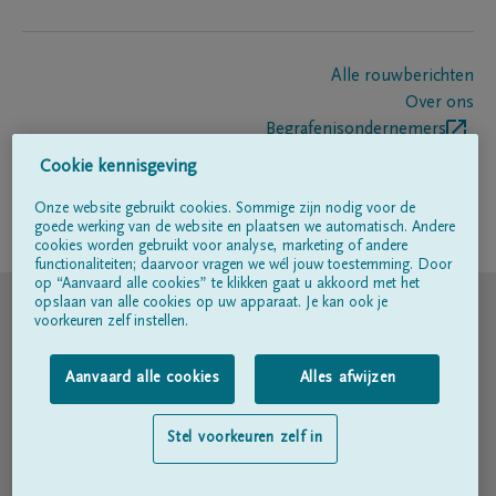
Alle rouwberichten
Over ons
Begrafenisondernemers
Contact
Cookie kennisgeving
Onze website gebruikt cookies. Sommige zijn nodig voor de
goede werking van de website en plaatsen we automatisch. Andere
Volg ons op
cookies worden gebruikt voor analyse, marketing of andere
functionaliteiten; daarvoor vragen we wél jouw toestemming. Door
op “Aanvaard alle cookies” te klikken gaat u akkoord met het
© DELA
opslaan van alle cookies op uw apparaat. Je kan ook je
voorkeuren zelf instellen.
Gebruiksvoorwaarden
Aanvaard alle cookies
Alles afwijzen
Privacyverklaring
Stel voorkeuren zelf in
Toegankelijkheidsverklaring
Cookiebeleid