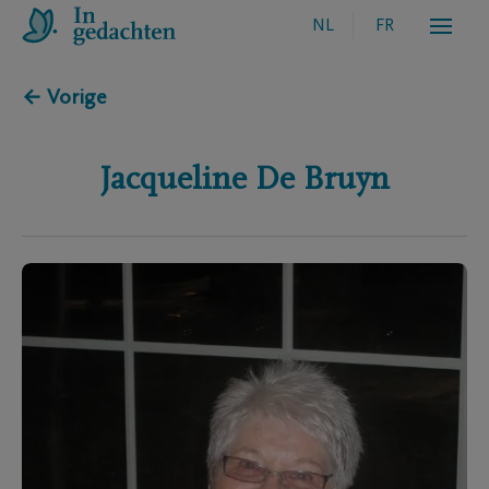
NL
FR
← Vorige
Jacqueline
De Bruyn