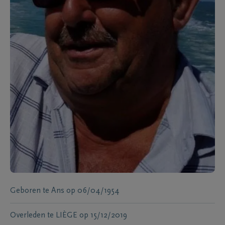
Geboren te
Ans
op
06/04/1954
Overleden te
LIÈGE
op
15/12/2019