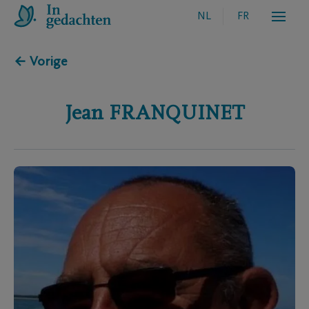
NL
FR
← Vorige
Jean
FRANQUINET