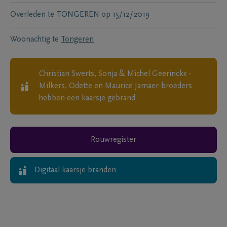
Overleden te
TONGEREN
op
15/12/2019
Woonachtig te
Tongeren
Christian Swerts, Sonja & Michel Geerinckx -
Milkers, Odette en Maurice Jamaer-broeders
hebben een kaarsje gebrand.
Rouwregister
Digitaal kaarsje branden