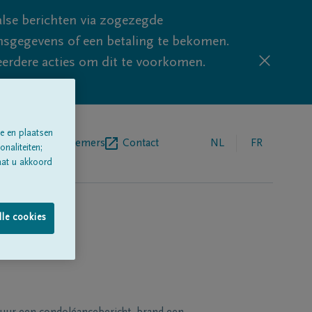
lse berichten via zogezegde
sgegevens of een betaling te bekomen.
eerdere acties om dit te voorkomen.
e en plaatsen
egrafenisondernemers
Contact
NL
FR
naliteiten;
aat u akkoord
lle cookies