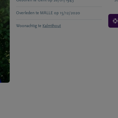
Geboren te
Gent
op
28/01/1943
S
Overleden te
MALLE
op
15/12/2020
Woonachtig te
Kalmthout