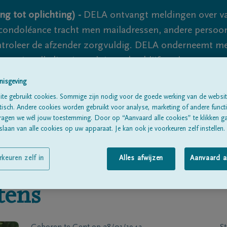
ng tot oplichting) -
DELA ontvangt meldingen over va
ondoléance tracht men mailadressen, andere persoon
controleer de afzender zorgvuldig. DELA onderneemt m
 nooit volledig uit te sluiten, dus blijf waakzaam.
nisgeving
te gebruikt cookies. Sommige zijn nodig voor de goede werking van de websit
Alle rouwberichten
Over ons
B
sch. Andere cookies worden gebruikt voor analyse, marketing of andere functio
ragen we wél jouw toestemming. Door op “Aanvaard alle cookies” te klikken g
laan van alle cookies op uw apparaat. Je kan ook je voorkeuren zelf instellen.
rkeuren zelf in
Alles afwijzen
Aanvaard a
tens