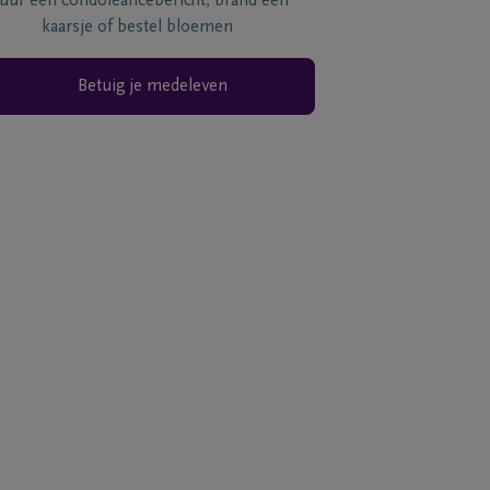
tuur een condoléancebericht, brand een
kaarsje of bestel bloemen
Betuig je medeleven