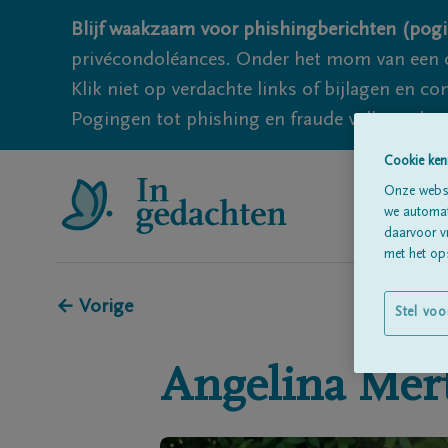
Blijf waakzaam voor phishingberichten (pogi
privécondoléances. Onder het mom van een c
Klik niet op verdachte links of bijlagen en 
Pogingen tot phishing en fraude vallen echter
Cookie ken
Onze websi
we automati
daarvoor v
met het ops
← Vorige
Stel voo
Angelina
Mer