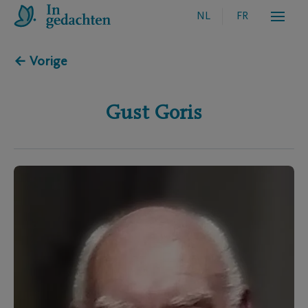
NL
FR
← Vorige
Gust
Goris