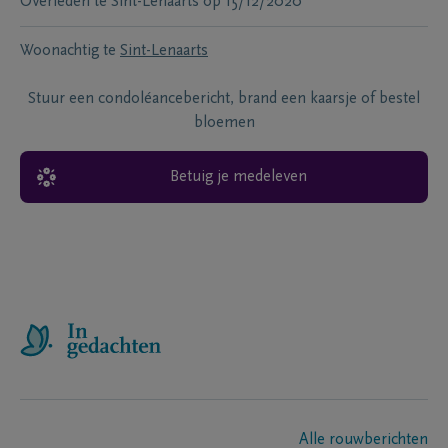
Overleden te
Sint-Lenaarts
op
15/12/2020
Woonachtig te
Sint-Lenaarts
Stuur een condoléancebericht, brand een kaarsje of bestel
bloemen
Betuig je medeleven
Alle rouwberichten