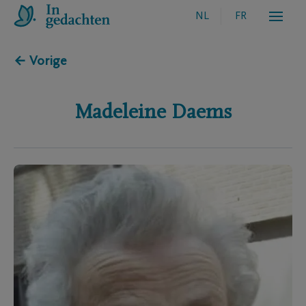
NL
FR
← Vorige
Madeleine
Daems