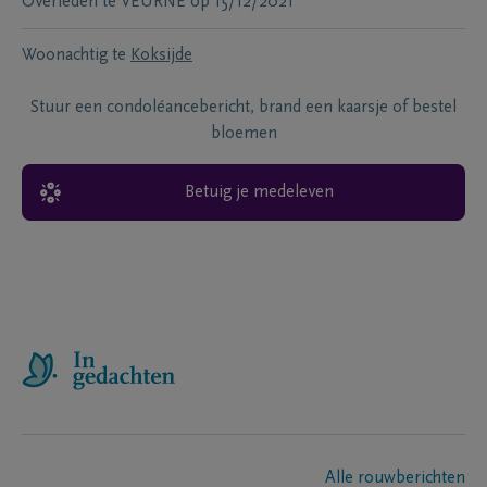
Overleden te
VEURNE
op
15/12/2021
Woonachtig te
Koksijde
Stuur een condoléancebericht, brand een kaarsje of bestel
bloemen
Betuig je medeleven
Alle rouwberichten