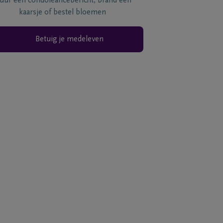
tuur een condoléancebericht, brand een
kaarsje of bestel bloemen
Betuig je medeleven