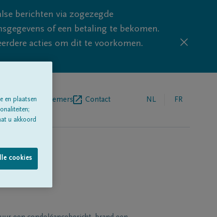
lse berichten via zogezegde
sgegevens of een betaling te bekomen.
eerdere acties om dit te voorkomen.
egrafenisondernemers
Contact
NL
FR
e en plaatsen
naliteiten;
aat u akkoord
lle cookies