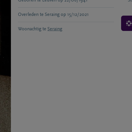
Geboren te
Leuven
op
22/06/1941
S
Overleden te
Seraing
op
15/12/2021
Woonachtig te
Seraing