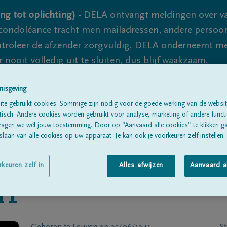
ng tot oplichting) -
DELA ontvangt meldingen over va
ondoléance tracht men mailadressen, andere persoon
controleer de afzender zorgvuldig. DELA onderneemt m
 nooit volledig uit te sluiten, dus blijf waakzaam.
nisgeving
Alle rouwberichten
Over ons
B
te gebruikt cookies. Sommige zijn nodig voor de goede werking van de websit
sch. Andere cookies worden gebruikt voor analyse, marketing of andere functio
ragen we wél jouw toestemming. Door op “Aanvaard alle cookies” te klikken g
laan van alle cookies op uw apparaat. Je kan ook je voorkeuren zelf instellen.
rkeuren zelf in
Alles afwijzen
Aanvaard a
IT