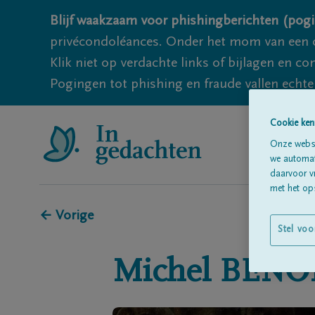
Blijf waakzaam voor phishingberichten (pogi
privécondoléances. Onder het mom van een c
Klik niet op verdachte links of bijlagen en 
Pogingen tot phishing en fraude vallen echter
Cookie ken
Onze websi
we automati
daarvoor v
met het ops
← Vorige
Stel voo
Michel
BENO