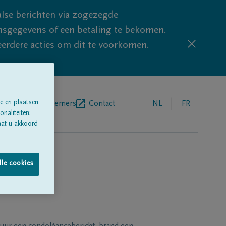
lse berichten via zogezegde
sgegevens of een betaling te bekomen.
eerdere acties om dit te voorkomen.
e en plaatsen
egrafenisondernemers
Contact
NL
FR
naliteiten;
aat u akkoord
lle cookies