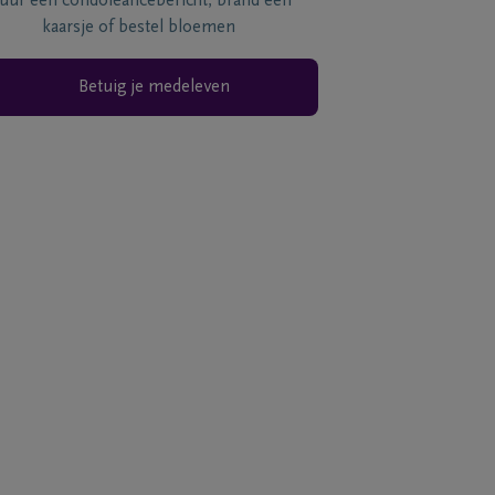
tuur een condoléancebericht, brand een
kaarsje of bestel bloemen
Betuig je medeleven