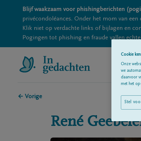
Blijf waakzaam voor phishingberichten (pogi
privécondoléances. Onder het mom van een c
Klik niet op verdachte links of bijlagen en 
Pogingen tot phishing en fraude vallen echter
Cookie ken
Onze websi
we automati
daarvoor v
met het ops
← Vorige
Stel voo
René
Geebele