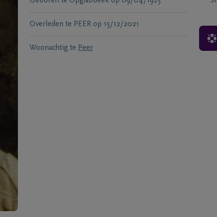
Geboren te
Opglabbeek
op
09/04/1925
S
Overleden te
PEER
op
15/12/2021
Woonachtig te
Peer