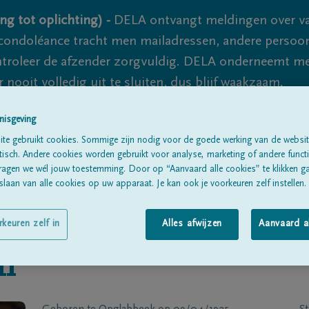
ng tot oplichting) -
DELA ontvangt meldingen over va
ondoléance tracht men mailadressen, andere persoon
controleer de afzender zorgvuldig. DELA onderneemt m
 nooit volledig uit te sluiten, dus blijf waakzaam.
nisgeving
te gebruikt cookies. Sommige zijn nodig voor de goede werking van de websit
Alle rouwberichten
Over ons
B
sch. Andere cookies worden gebruikt voor analyse, marketing of andere functio
ragen we wél jouw toestemming. Door op “Aanvaard alle cookies” te klikken g
laan van alle cookies op uw apparaat. Je kan ook je voorkeuren zelf instellen.
rkeuren zelf in
Alles afwijzen
Aanvaard a
n