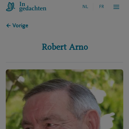
NL
FR
← Vorige
Robert
Arno