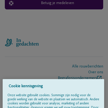
Betuig je medeleven
Alle rouwberichten
Over ons
Begrafenisondernemers
Contact
Cookie kennisgeving
Onze website gebruikt cookies. Sommige zijn nodig voor de
goede werking van de website en plaatsen we automatisch. Andere
Volg ons op
cookies worden gebruikt voor analyse, marketing of andere
functionaliteiten; daarvoor vragen we wél jouw toestemming. Door