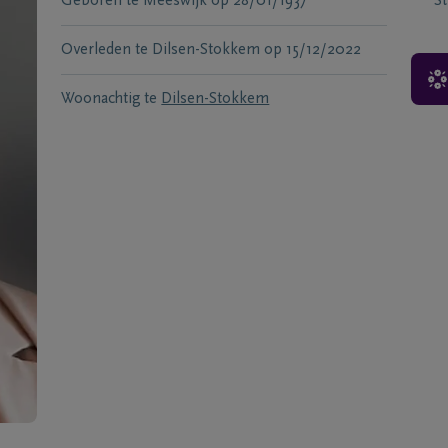
Geboren te
Meeswijk
op
28/01/1937
S
Overleden te
Dilsen-Stokkem
op
15/12/2022
Woonachtig te
Dilsen-Stokkem