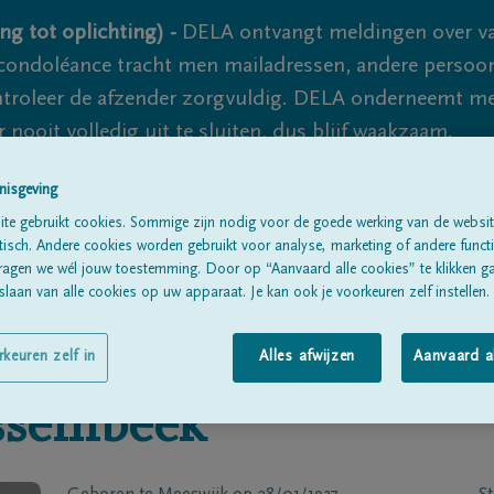
ng tot oplichting) -
DELA ontvangt meldingen over va
ondoléance tracht men mailadressen, andere persoon
controleer de afzender zorgvuldig. DELA onderneemt m
 nooit volledig uit te sluiten, dus blijf waakzaam.
nisgeving
te gebruikt cookies. Sommige zijn nodig voor de goede werking van de websit
Alle rouwberichten
Over ons
B
sch. Andere cookies worden gebruikt voor analyse, marketing of andere functio
ragen we wél jouw toestemming. Door op “Aanvaard alle cookies” te klikken g
laan van alle cookies op uw apparaat. Je kan ook je voorkeuren zelf instellen.
rkeuren zelf in
Alles afwijzen
Aanvaard a
ssembeek