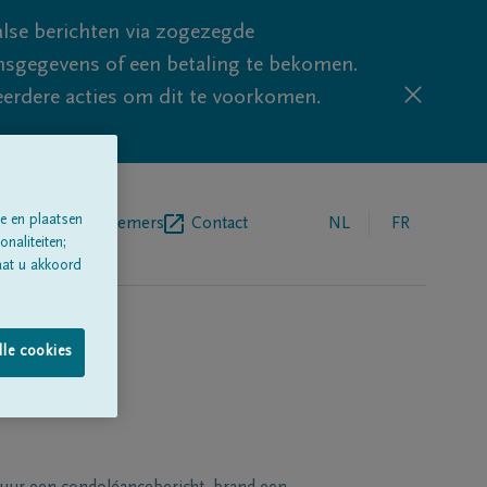
lse berichten via zogezegde
sgegevens of een betaling te bekomen.
eerdere acties om dit te voorkomen.
e en plaatsen
egrafenisondernemers
Contact
NL
FR
naliteiten;
aat u akkoord
lle cookies