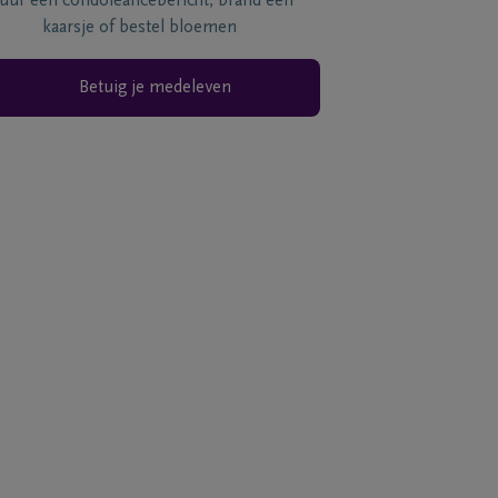
tuur een condoléancebericht, brand een
kaarsje of bestel bloemen
Betuig je medeleven