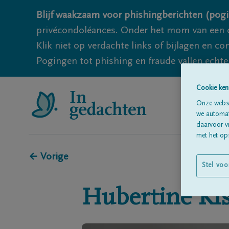
Blijf waakzaam voor phishingberichten (pogi
privécondoléances. Onder het mom van een c
Klik niet op verdachte links of bijlagen en 
Pogingen tot phishing en fraude vallen echter
Cookie ken
Onze websi
we automati
daarvoor v
met het ops
← Vorige
Stel voo
Hubertine
Ki