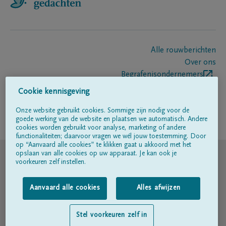
Alle rouwberichten
Over ons
Begrafenisondernemers
Contact
Cookie kennisgeving
Onze website gebruikt cookies. Sommige zijn nodig voor de
goede werking van de website en plaatsen we automatisch. Andere
Volg ons op
cookies worden gebruikt voor analyse, marketing of andere
functionaliteiten; daarvoor vragen we wél jouw toestemming. Door
op “Aanvaard alle cookies” te klikken gaat u akkoord met het
© DELA
opslaan van alle cookies op uw apparaat. Je kan ook je
voorkeuren zelf instellen.
Gebruiksvoorwaarden
Aanvaard alle cookies
Alles afwijzen
Privacyverklaring
Stel voorkeuren zelf in
Toegankelijkheidsverklaring