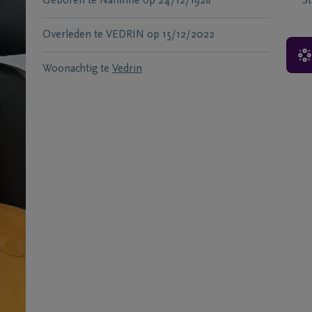
Geboren te
Naninne
op
24/12/1928
S
Overleden te
VEDRIN
op
15/12/2022
Woonachtig te
Vedrin