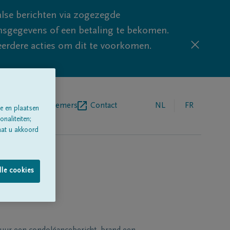
lse berichten via zogezegde
sgegevens of een betaling te bekomen.
eerdere acties om dit te voorkomen.
egrafenisondernemers
Contact
NL
FR
e en plaatsen
naliteiten;
aat u akkoord
lle cookies