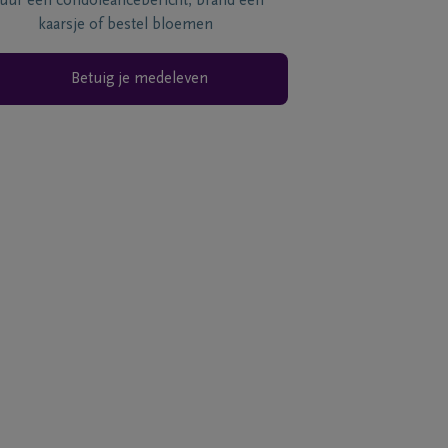
tuur een condoléancebericht, brand een
kaarsje of bestel bloemen
Betuig je medeleven