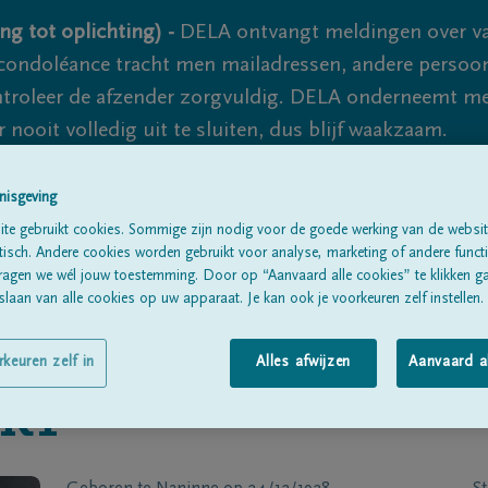
ng tot oplichting) -
DELA ontvangt meldingen over va
ondoléance tracht men mailadressen, andere persoon
controleer de afzender zorgvuldig. DELA onderneemt m
 nooit volledig uit te sluiten, dus blijf waakzaam.
nisgeving
Alle rouwberichten
Over ons
B
te gebruikt cookies. Sommige zijn nodig voor de goede werking van de websit
sch. Andere cookies worden gebruikt voor analyse, marketing of andere functio
ragen we wél jouw toestemming. Door op “Aanvaard alle cookies” te klikken g
laan van alle cookies op uw apparaat. Je kan ook je voorkeuren zelf instellen.
rkeuren zelf in
Alles afwijzen
Aanvaard a
RT