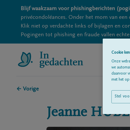
Blijf waakzaam voor phishingberichten (pogi
privécondoléances. Onder het mom van een c
Klik niet op verdachte links of bijlagen en 
Pogingen tot phishing en fraude vallen echter
Cookie ken
Onze websi
we automati
daarvoor v
met het ops
← Vorige
Stel voo
Jeanne
HUBE