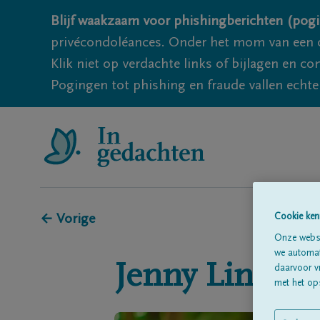
Blijf waakzaam voor phishingberichten (pogi
privécondoléances. Onder het mom van een c
Klik niet op verdachte links of bijlagen en 
Pogingen tot phishing en fraude vallen echter
← Vorige
Cookie ken
Onze websi
we automati
Jenny
Lingier
daarvoor v
met het ops