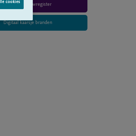
lle cookies
Rouwregister
Digitaal kaarsje branden