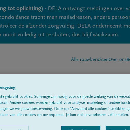
ng tot oplichting) -
DELA ontvangt meldingen over va
ondoléance tracht men mailadressen, andere persoon
controleer de afzender zorgvuldig. DELA onderneemt m
 nooit volledig uit te sluiten, dus blijf waakzaam.
Alle rouwberichten
Over ons
B
nisgeving
te gebruikt cookies. Sommige zijn nodig voor de goede werking van de websit
sch. Andere cookies worden gebruikt voor analyse, marketing of andere functio
ragen we wél jouw toestemming. Door op “Aanvaard alle cookies” te klikken g
laan van alle cookies op uw apparaat. Je kan ook je voorkeuren zelf instellen.