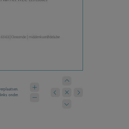
verplaatsen.
links onder.