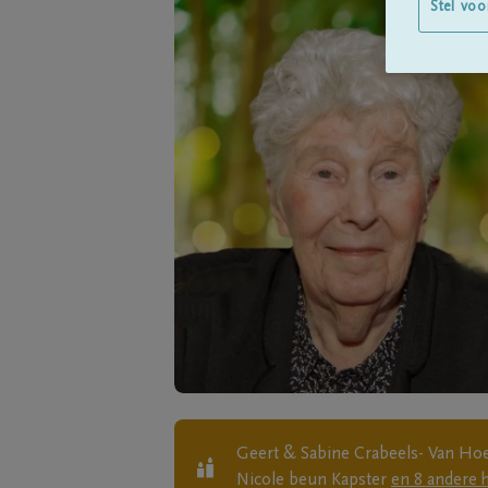
Stel voo
Geert & Sabine Crabeels- Van Hoeck
Nicole beun Kapster
en
8
andere