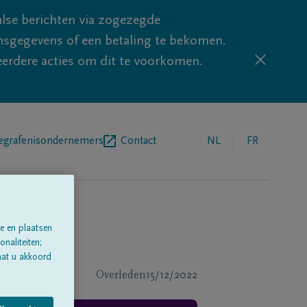
lse berichten via zogezegde
sgegevens of een betaling te bekomen.
eerdere acties om dit te voorkomen.
egrafenisondernemers
Contact
NL
FR
e en plaatsen
naliteiten;
aat u akkoord
Overleden
15/12/2022