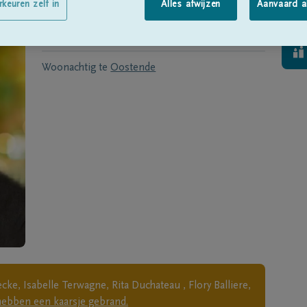
Geboren te
Stene
op
10/05/1930
rkeuren zelf in
Alles afwijzen
Aanvaard a
Overleden te
OOSTENDE
op
15/12/2022
Woonachtig te
Oostende
e, Isabelle Terwagne, Rita Duchateau , Flory Balliere,
hebben een kaarsje gebrand.