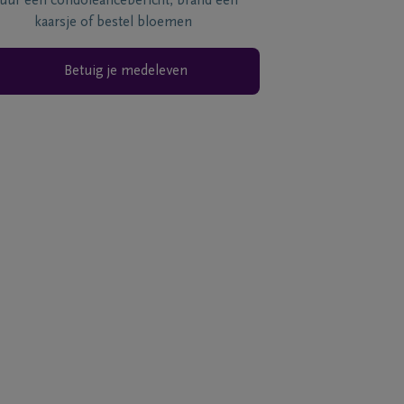
tuur een condoléancebericht, brand een
kaarsje of bestel bloemen
Betuig je medeleven