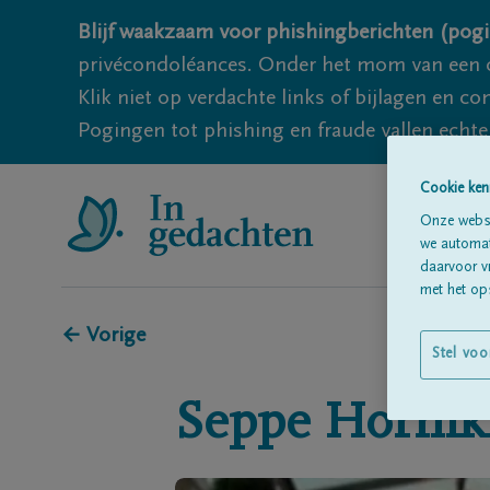
Blijf waakzaam voor phishingberichten (pogi
privécondoléances. Onder het mom van een c
Klik niet op verdachte links of bijlagen en 
Pogingen tot phishing en fraude vallen echter
Cookie ken
Onze websi
we automati
daarvoor v
met het ops
← Vorige
Stel voo
Seppe
Hornik