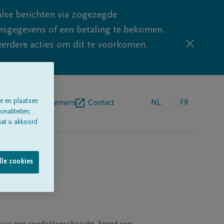
lse berichten via zogezegde
sgegevens of een betaling te bekomen.
eerdere acties om dit te voorkomen.
e en plaatsen
egrafenisondernemers
Contact
NL
FR
naliteiten;
aat u akkoord
lle cookies