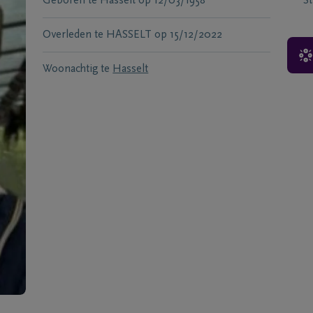
Geboren te
Hasselt
op
12/03/1958
S
Overleden te
HASSELT
op
15/12/2022
Woonachtig te
Hasselt