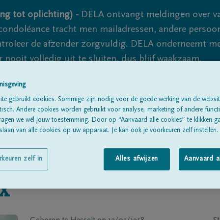
ng tot oplichting) -
DELA ontvangt meldingen over va
ondoléance tracht men mailadressen, andere persoon
controleer de afzender zorgvuldig. DELA onderneemt m
 nooit volledig uit te sluiten, dus blijf waakzaam.
nisgeving
te gebruikt cookies. Sommige zijn nodig voor de goede werking van de websit
Alle rouwberichten
Over ons
B
sch. Andere cookies worden gebruikt voor analyse, marketing of andere functio
ragen we wél jouw toestemming. Door op “Aanvaard alle cookies” te klikken g
laan van alle cookies op uw apparaat. Je kan ook je voorkeuren zelf instellen.
rkeuren zelf in
Alles afwijzen
Aanvaard a
x