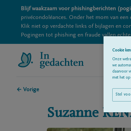
Blijf waakzaam voor phishingberichten (pogi
privécondoléances. Onder het mom van een c
Klik niet op verdachte links of bijlagen en 
Pogingen tot phishing en fraude vallen echter
Cookie ken
Onze websi
we automati
daarvoor v
met het ops
← Vorige
Stel voo
Suzanne
REN