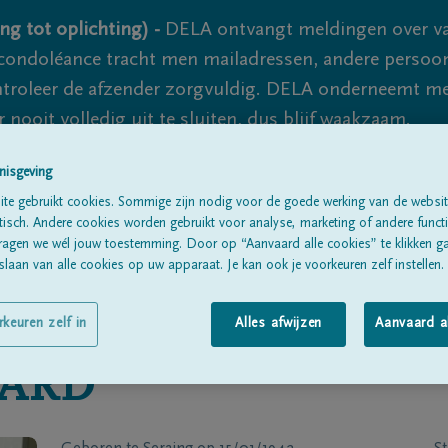
ng tot oplichting) -
DELA ontvangt meldingen over va
ondoléance tracht men mailadressen, andere persoon
controleer de afzender zorgvuldig. DELA onderneemt m
 nooit volledig uit te sluiten, dus blijf waakzaam.
nisgeving
te gebruikt cookies. Sommige zijn nodig voor de goede werking van de websit
Alle rouwberichten
Over ons
B
sch. Andere cookies worden gebruikt voor analyse, marketing of andere functio
ragen we wél jouw toestemming. Door op “Aanvaard alle cookies” te klikken g
laan van alle cookies op uw apparaat. Je kan ook je voorkeuren zelf instellen.
rkeuren zelf in
Alles afwijzen
Aanvaard a
ARD