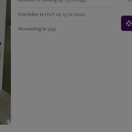
Geboren te
Seraing
op
15/01/1942
S
Overleden te
HUY
op
15/12/2022
Woonachtig te
Huy