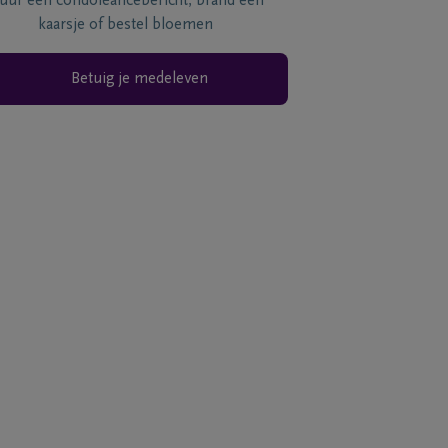
tuur een condoléancebericht, brand een
kaarsje of bestel bloemen
Betuig je medeleven