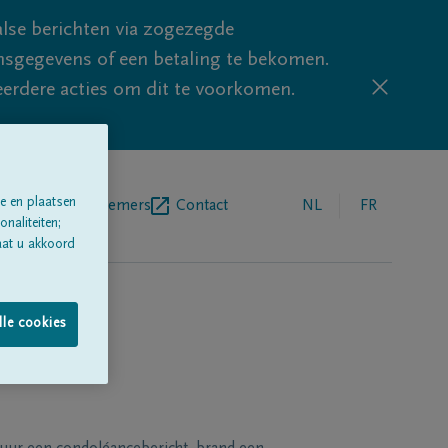
lse berichten via zogezegde
sgegevens of een betaling te bekomen.
eerdere acties om dit te voorkomen.
e en plaatsen
egrafenisondernemers
Contact
NL
FR
naliteiten;
aat u akkoord
lle cookies