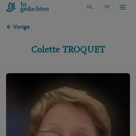
NL
FR
← Vorige
Colette
TROQUET