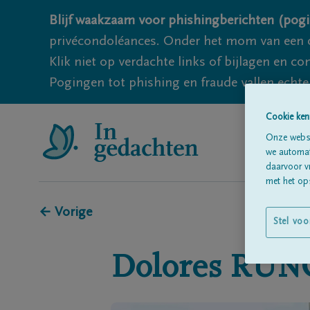
Blijf waakzaam voor phishingberichten (pogi
privécondoléances. Onder het mom van een c
Klik niet op verdachte links of bijlagen en 
Pogingen tot phishing en fraude vallen echter
Cookie ken
Onze websi
we automati
daarvoor v
met het ops
← Vorige
Stel voo
Dolores
RUN