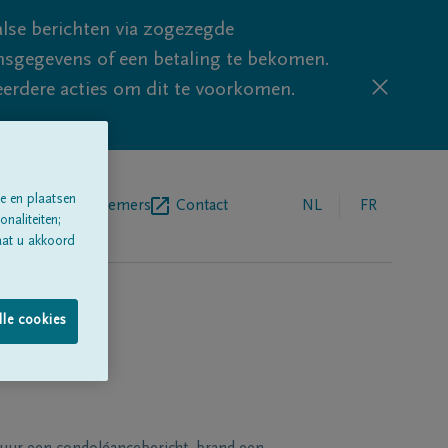
lse berichten via zogezegde
sgegevens of een betaling te bekomen.
eerdere acties om dit te voorkomen.
e en plaatsen
egrafenisondernemers
Contact
NL
FR
naliteiten;
aat u akkoord
lle cookies