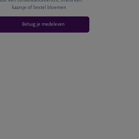
tuur een condoléancebericht, brand een
kaarsje of bestel bloemen
Betuig je medeleven