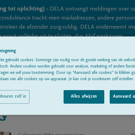
ng tot oplichting) -
DELA ontvangt meldingen over va
ondoléance tracht men mailadressen, andere persoon
controleer de afzender zorgvuldig. DELA onderneemt m
 nooit volledig uit te sluiten, dus blijf waakzaam.
nisgeving
te gebruikt cookies. Sommige zijn nodig voor de goede werking van de websit
Alle rouwberichten
Over ons
B
sch. Andere cookies worden gebruikt voor analyse, marketing of andere functio
ragen we wél jouw toestemming. Door op “Aanvaard alle cookies” te klikken g
laan van alle cookies op uw apparaat. Je kan ook je voorkeuren zelf instellen.
rkeuren zelf in
Alles afwijzen
Aanvaard a
G