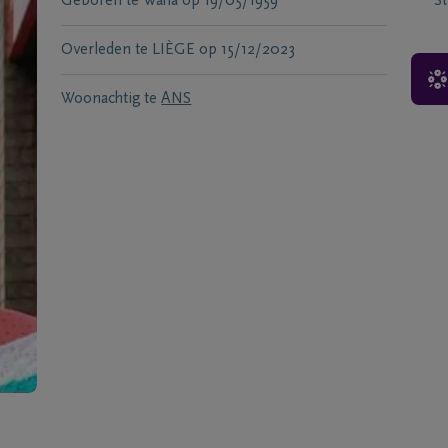
Geboren te
Waha
op
19/05/1959
S
Overleden te
LIÈGE
op
15/12/2023
Woonachtig te
ANS