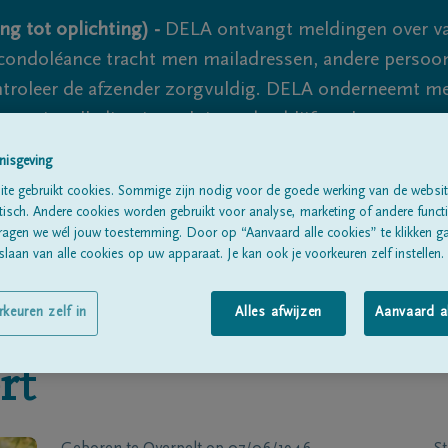
ng tot oplichting) -
DELA ontvangt meldingen over va
ondoléance tracht men mailadressen, andere persoon
controleer de afzender zorgvuldig. DELA onderneemt m
 nooit volledig uit te sluiten, dus blijf waakzaam.
nisgeving
te gebruikt cookies. Sommige zijn nodig voor de goede werking van de websit
Alle rouwberichten
Over ons
B
sch. Andere cookies worden gebruikt voor analyse, marketing of andere functio
ragen we wél jouw toestemming. Door op “Aanvaard alle cookies” te klikken g
laan van alle cookies op uw apparaat. Je kan ook je voorkeuren zelf instellen.
rkeuren zelf in
Alles afwijzen
Aanvaard a
rt