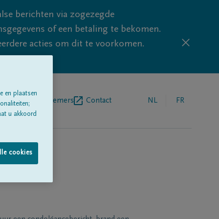
lse berichten via zogezegde
sgegevens of een betaling te bekomen.
eerdere acties om dit te voorkomen.
e en plaatsen
egrafenisondernemers
Contact
NL
FR
naliteiten;
aat u akkoord
lle cookies