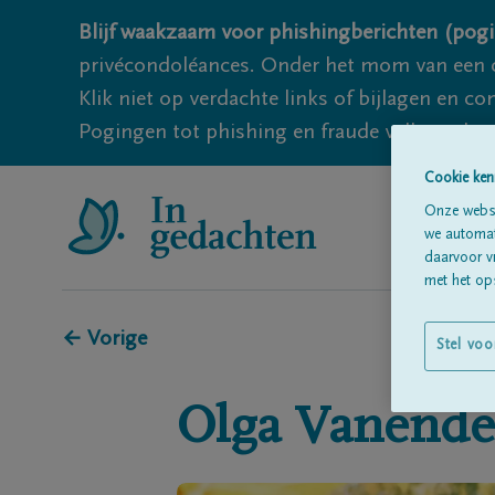
Blijf waakzaam voor phishingberichten (pogi
privécondoléances. Onder het mom van een c
Klik niet op verdachte links of bijlagen en 
Pogingen tot phishing en fraude vallen echter
Cookie ken
Onze websi
we automati
daarvoor v
met het ops
← Vorige
Stel voo
Olga
Vanende