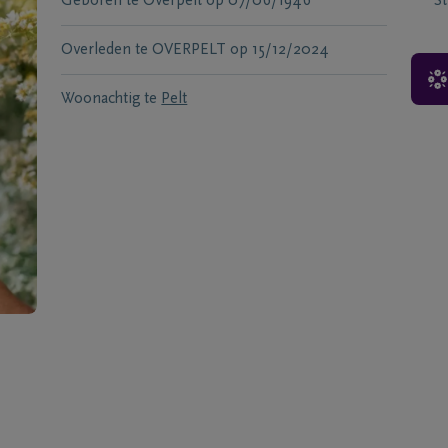
Geboren te
Overpelt
op
07/06/1946
S
Overleden te
OVERPELT
op
15/12/2024
Woonachtig te
Pelt