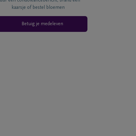
tuur een condoléancebericht, brand een
kaarsje of bestel bloemen
Betuig je medeleven