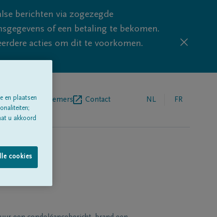
lse berichten via zogezegde
sgegevens of een betaling te bekomen.
eerdere acties om dit te voorkomen.
e en plaatsen
egrafenisondernemers
Contact
NL
FR
naliteiten;
aat u akkoord
lle cookies