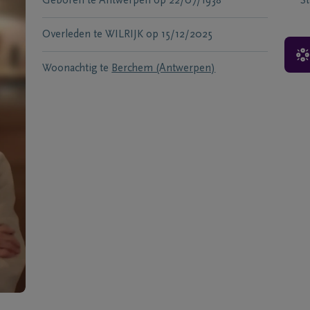
Geboren te
Antwerpen
op
22/07/1938
S
Overleden te
WILRIJK
op
15/12/2025
Woonachtig te
Berchem (Antwerpen)