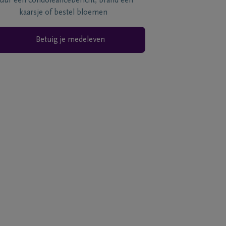
tuur een condoléancebericht, brand een
kaarsje of bestel bloemen
Betuig je medeleven