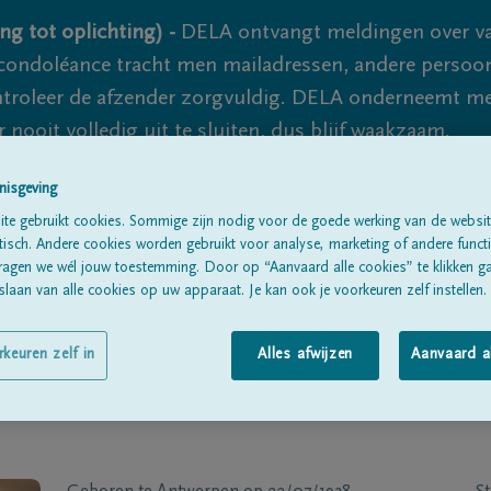
ng tot oplichting) -
DELA ontvangt meldingen over va
ondoléance tracht men mailadressen, andere persoon
controleer de afzender zorgvuldig. DELA onderneemt m
 nooit volledig uit te sluiten, dus blijf waakzaam.
nisgeving
te gebruikt cookies. Sommige zijn nodig voor de goede werking van de websit
Alle rouwberichten
Over ons
B
sch. Andere cookies worden gebruikt voor analyse, marketing of andere functio
ragen we wél jouw toestemming. Door op “Aanvaard alle cookies” te klikken g
laan van alle cookies op uw apparaat. Je kan ook je voorkeuren zelf instellen.
rkeuren zelf in
Alles afwijzen
Aanvaard a