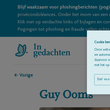
Blijf waakzaam voor phishingberichten (pogi
privécondoléances. Onder het mom van een c
Klik niet op verdachte links of bijlagen en 
Pogingen tot phishing en fraude vallen echter
Cookie ken
Onze websi
we automati
daarvoor v
met het ops
← Vorige
Stel voo
Guy
Ooms