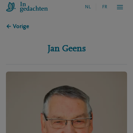
NL
FR
← Vorige
Jan
Geens