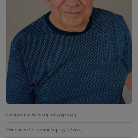
Geboren te
Balen
op
06/09/1943
Overleden te
Lommel
op
15/12/2025