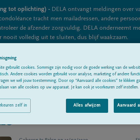
ng tot oplichting) -
DELA ontvangt meldingen over va
ondoléance tracht men mailadressen, andere persoon
controleer de afzender zorgvuldig. DELA onderneemt m
 nooit volledig uit te sluiten, dus blijf waakzaam.
nisgeving
Alle rouwberichten
Over ons
B
te gebruikt cookies. Sommige zijn nodig voor de goede werking van de websit
sch. Andere cookies worden gebruikt voor analyse, marketing of andere functio
ragen we wél jouw toestemming. Door op “Aanvaard alle cookies” te klikken g
laan van alle cookies op uw apparaat. Je kan ook je voorkeuren zelf instellen.
rkeuren zelf in
Alles afwijzen
Aanvaard a
mé