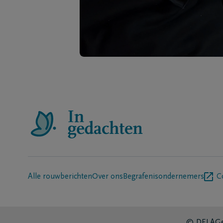
Alle rouwberichten
Over ons
Begrafenisondernemers
C
© DELA
Ge