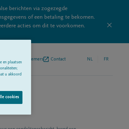
lse berichten via zogezegde
sgegevens of een betaling te bekomen.
eerdere acties om dit te voorkomen.
egrafenisondernemers
Contact
NL
FR
e en plaatsen
naliteiten;
aat u akkoord
lle cookies