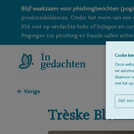
Blijf waakzaam voor phishingberichten (pogi
privécondoléances. Onder het mom van een c
Klik niet op verdachte links of bijlagen en 
Pogingen tot phishing en fraude vallen echter
Cookie ken
Onze websi
we automati
daarvoor v
met het ops
← Vorige
Stel voo
Trèske
Blom