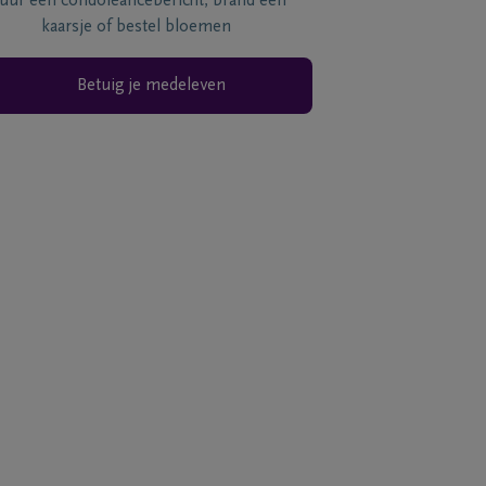
tuur een condoléancebericht, brand een
kaarsje of bestel bloemen
Betuig je medeleven