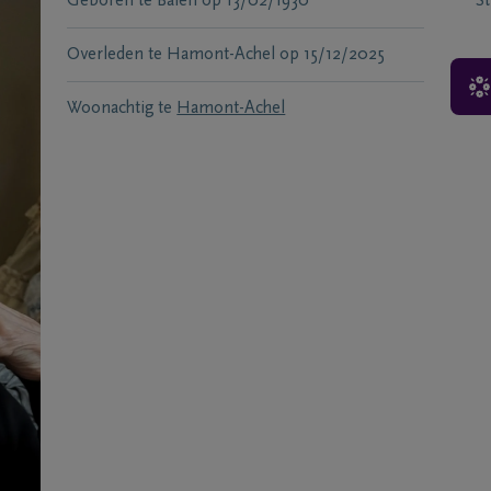
Geboren te
Balen
op
13/02/1930
S
Overleden te
Hamont-Achel
op
15/12/2025
Woonachtig te
Hamont-Achel