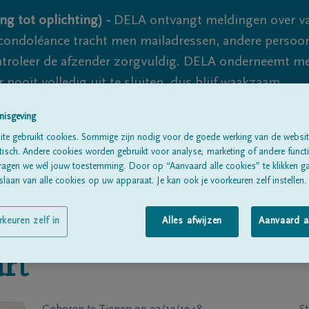
ng tot oplichting) -
DELA ontvangt meldingen over va
ondoléance tracht men mailadressen, andere persoon
controleer de afzender zorgvuldig. DELA onderneemt m
 nooit volledig uit te sluiten, dus blijf waakzaam.
nisgeving
te gebruikt cookies. Sommige zijn nodig voor de goede werking van de websit
Alle rouwberichten
Over ons
B
sch. Andere cookies worden gebruikt voor analyse, marketing of andere functio
ragen we wél jouw toestemming. Door op “Aanvaard alle cookies” te klikken g
laan van alle cookies op uw apparaat. Je kan ook je voorkeuren zelf instellen.
rkeuren zelf in
Alles afwijzen
Aanvaard a
rt