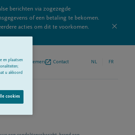
lse berichten via zogezegde
sgegevens of een betaling te bekomen.
eerdere acties om dit te voorkomen.
e en plaatsen
egrafenisondernemers
Contact
NL
FR
naliteiten;
aat u akkoord
lle cookies