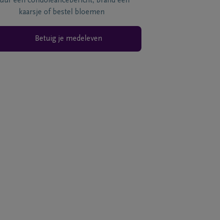
tuur een condoléancebericht, brand een
kaarsje of bestel bloemen
Betuig je medeleven