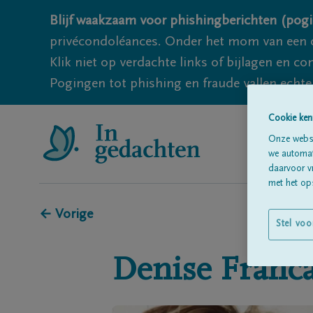
Blijf waakzaam voor phishingberichten (pogi
privécondoléances. Onder het mom van een c
Klik niet op verdachte links of bijlagen en 
Pogingen tot phishing en fraude vallen echter
Cookie ken
Onze websi
we automati
daarvoor v
met het ops
← Vorige
Stel voo
Denise
Franca