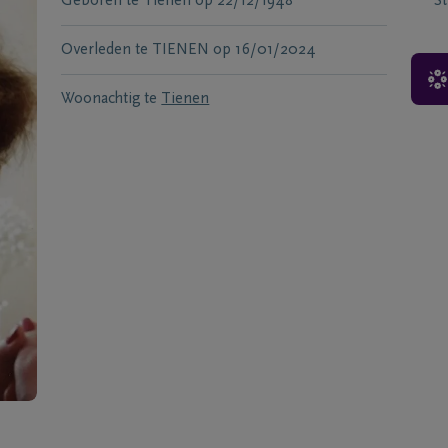
Geboren te
Tienen
op
22/12/1948
S
Overleden te
TIENEN
op
16/01/2024
Woonachtig te
Tienen