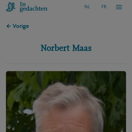
NL
FR
← Vorige
Norbert
Maas