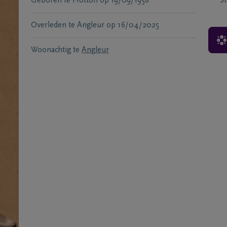
Geboren te
Hotton
op
19/09/1958
S
Overleden te
Angleur
op
16/04/2025
Woonachtig te
Angleur