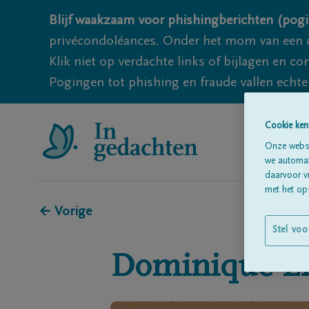
Blijf waakzaam voor phishingberichten (pogi
privécondoléances. Onder het mom van een c
Klik niet op verdachte links of bijlagen en 
Pogingen tot phishing en fraude vallen echter
Cookie ken
Onze websi
we automati
daarvoor v
met het ops
← Vorige
Stel voo
Dominique
L