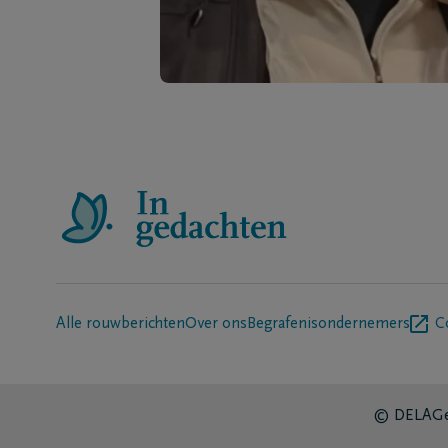
Alle rouwberichten
Over ons
Begrafenisondernemers
C
© DELA
Ge