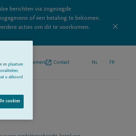
lse berichten via zogezegde
sgegevens of een betaling te bekomen.
eerdere acties om dit te voorkomen.
egrafenisondernemers
Contact
NL
FR
e en plaatsen
naliteiten;
aat u akkoord
lle cookies