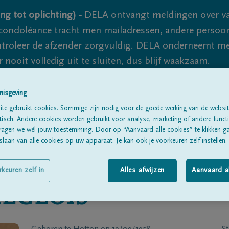
ng tot oplichting) -
DELA ontvangt meldingen over va
ondoléance tracht men mailadressen, andere persoon
controleer de afzender zorgvuldig. DELA onderneemt m
 nooit volledig uit te sluiten, dus blijf waakzaam.
nisgeving
Alle rouwberichten
Over ons
B
te gebruikt cookies. Sommige zijn nodig voor de goede werking van de websit
sch. Andere cookies worden gebruikt voor analyse, marketing of andere functio
ragen we wél jouw toestemming. Door op “Aanvaard alle cookies” te klikken g
laan van alle cookies op uw apparaat. Je kan ook je voorkeuren zelf instellen.
rkeuren zelf in
Alles afwijzen
Aanvaard a
IEGEOIS