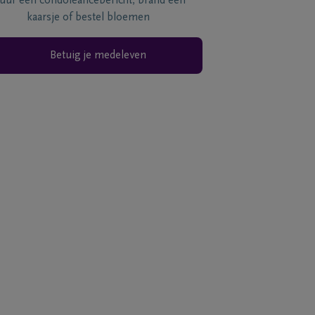
tuur een condoléancebericht, brand een
kaarsje of bestel bloemen
Betuig je medeleven