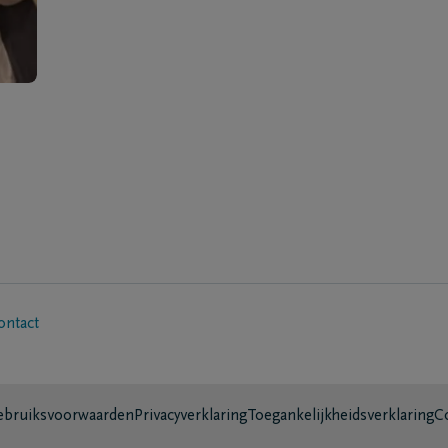
ontact
bruiksvoorwaarden
Privacyverklaring
Toegankelijkheidsverklaring
C