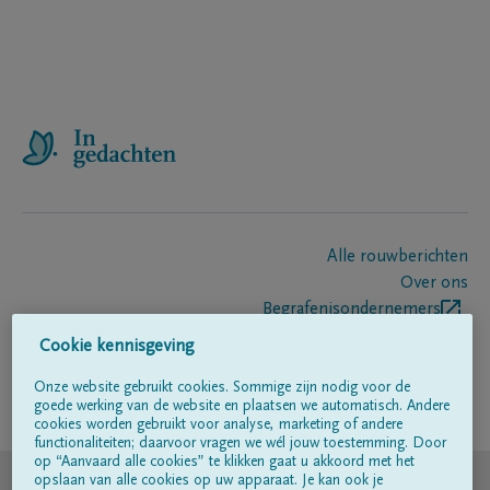
Alle rouwberichten
Over ons
Begrafenisondernemers
Contact
Cookie kennisgeving
Onze website gebruikt cookies. Sommige zijn nodig voor de
goede werking van de website en plaatsen we automatisch. Andere
Volg ons op
cookies worden gebruikt voor analyse, marketing of andere
functionaliteiten; daarvoor vragen we wél jouw toestemming. Door
op “Aanvaard alle cookies” te klikken gaat u akkoord met het
© DELA
opslaan van alle cookies op uw apparaat. Je kan ook je