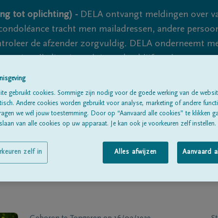
ng tot oplichting) -
DELA ontvangt meldingen over va
ondoléance tracht men mailadressen, andere persoon
controleer de afzender zorgvuldig. DELA onderneemt m
 nooit volledig uit te sluiten, dus blijf waakzaam.
nisgeving
te gebruikt cookies. Sommige zijn nodig voor de goede werking van de websit
Alle rouwberichten
Over ons
B
sch. Andere cookies worden gebruikt voor analyse, marketing of andere functio
ragen we wél jouw toestemming. Door op “Aanvaard alle cookies” te klikken g
laan van alle cookies op uw apparaat. Je kan ook je voorkeuren zelf instellen.
rkeuren zelf in
Alles afwijzen
Aanvaard a