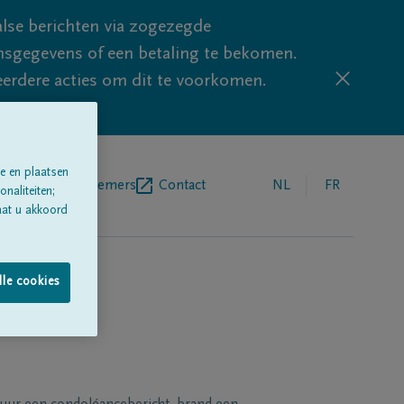
lse berichten via zogezegde
sgegevens of een betaling te bekomen.
eerdere acties om dit te voorkomen.
e en plaatsen
egrafenisondernemers
Contact
NL
FR
naliteiten;
aat u akkoord
lle cookies