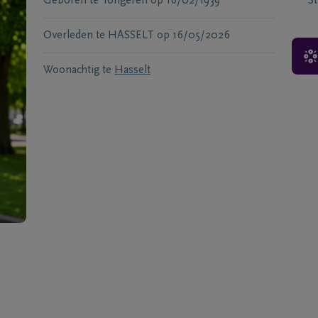
Geboren te
Tongeren
op
16/02/1939
S
Overleden te
HASSELT
op
16/05/2026
Woonachtig te
Hasselt