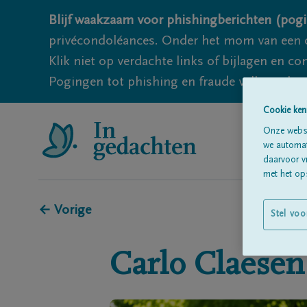
Blijf waakzaam voor phishingberichten (pogi
privécondoléances. Onder het mom van een c
Klik niet op verdachte links of bijlagen en 
Pogingen tot phishing en fraude vallen echter
Cookie ken
Onze websi
we automati
daarvoor v
met het ops
← Vorige
Stel voo
Carlo
Claesen