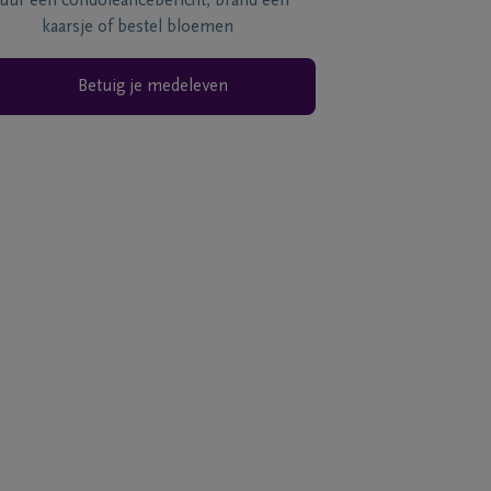
tuur een condoléancebericht, brand een
kaarsje of bestel bloemen
Betuig je medeleven