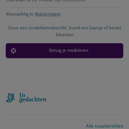
Overleden te
DE PANNE
op
16/06/2026
Woonachtig te
Wulveringem
Stuur een condoléancebericht, brand een kaarsje of bestel
bloemen
Betuig je medeleven
Alle rouwberichten