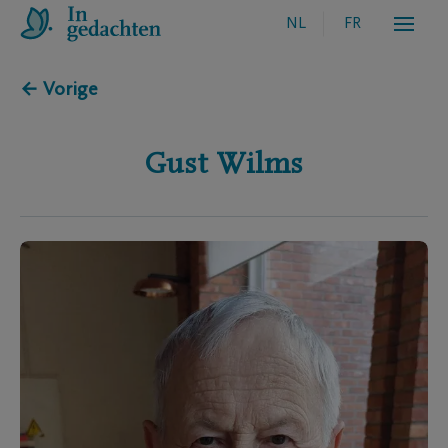
NL
FR
← Vorige
Gust
Wilms