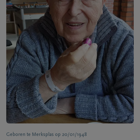
Geboren te
Merksplas
op
20/01/1948