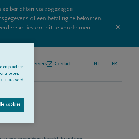
lse berichten via zogezegde
sgegevens of een betaling te bekomen.
eerdere acties om dit te voorkomen.
egrafenisondernemers
Contact
NL
FR
e en plaatsen
naliteiten;
aat u akkoord
lle cookies