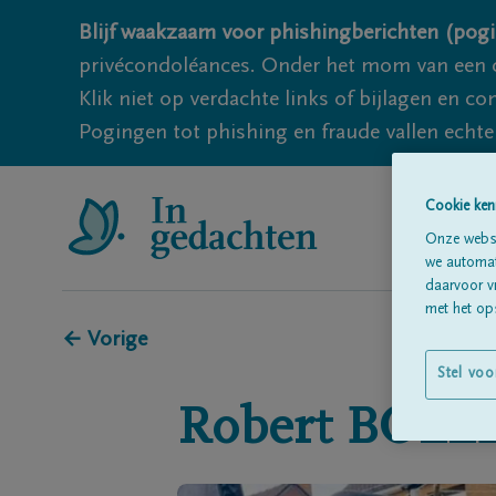
Blijf waakzaam voor phishingberichten (pogi
privécondoléances. Onder het mom van een c
Klik niet op verdachte links of bijlagen en 
Pogingen tot phishing en fraude vallen echter
Cookie ken
Onze websi
we automati
daarvoor v
met het ops
← Vorige
Stel voo
Robert
BOLL