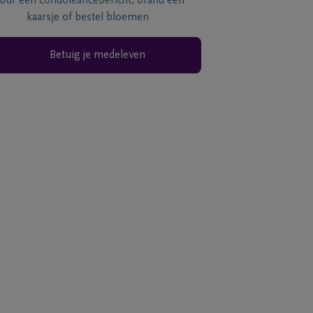
tuur een condoléancebericht, brand een
kaarsje of bestel bloemen
Betuig je medeleven