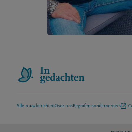
Alle rouwberichten
Over ons
Begrafenisondernemers
C