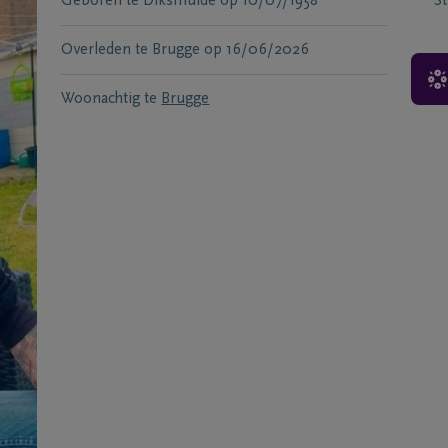
Geboren te
Diksmuide
op
10/07/1958
S
Overleden te
Brugge
op
16/06/2026
Woonachtig te
Brugge