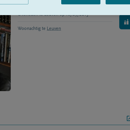
Geboren te
Gavere
op
25/04/1926
Overleden te
Leuven
op
16/07/2013
Woonachtig te
Leuven