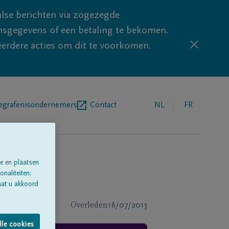
lse berichten via zogezegde
sgegevens of een betaling te bekomen.
eerdere acties om dit te voorkomen.
egrafenisondernemers
Contact
NL
FR
e en plaatsen
naliteiten;
aat u akkoord
Overleden
16/07/2013
lle cookies