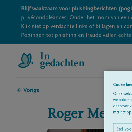
Blijf waakzaam voor phishingberichten (pogi
privécondoléances. Onder het mom van een c
Klik niet op verdachte links of bijlagen en 
Pogingen tot phishing en fraude vallen echter
Cookie ken
← Vorige
Onze websi
we automati
daarvoor v
Roger
Meire
met het ops
Stel voo