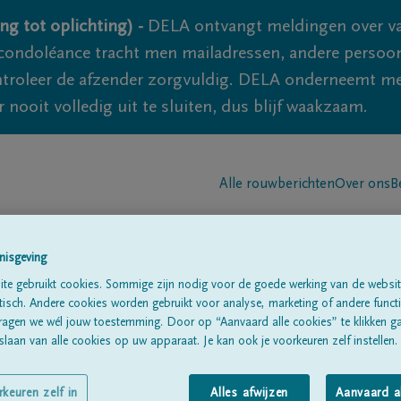
ng tot oplichting) -
DELA ontvangt meldingen over va
ondoléance tracht men mailadressen, andere persoon
controleer de afzender zorgvuldig. DELA onderneemt m
 nooit volledig uit te sluiten, dus blijf waakzaam.
Alle rouwberichten
Over ons
B
nisgeving
te gebruikt cookies. Sommige zijn nodig voor de goede werking van de websit
sch. Andere cookies worden gebruikt voor analyse, marketing of andere functio
ragen we wél jouw toestemming. Door op “Aanvaard alle cookies” te klikken g
laan van alle cookies op uw apparaat. Je kan ook je voorkeuren zelf instellen.
rkeuren zelf in
Alles afwijzen
Aanvaard a