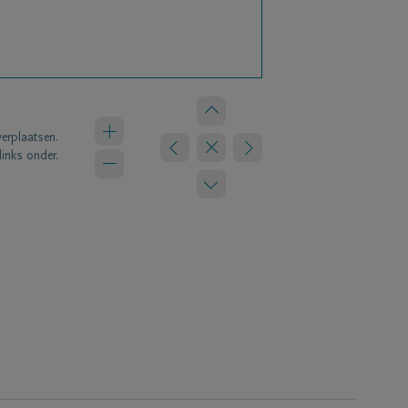
verplaatsen.
links onder.