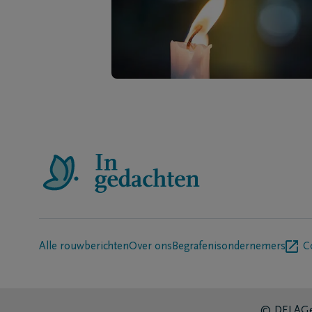
Alle rouwberichten
Over ons
Begrafenisondernemers
C
© DELA
Ge