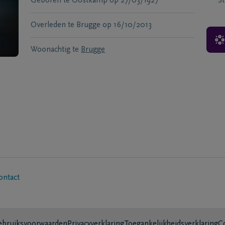
Geboren te
Oostkamp
op
27/03/1927
S
Overleden te
Brugge
op
16/10/2013
Woonachtig te
Brugge
ontact
bruiksvoorwaarden
Privacyverklaring
Toegankelijkheidsverklaring
C