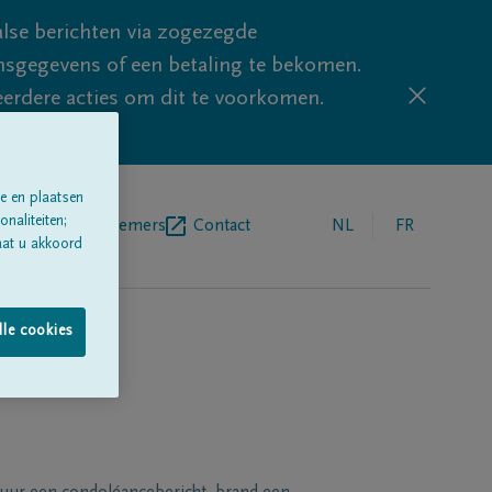
lse berichten via zogezegde
sgegevens of een betaling te bekomen.
eerdere acties om dit te voorkomen.
e en plaatsen
naliteiten;
egrafenisondernemers
Contact
NL
FR
aat u akkoord
lle cookies