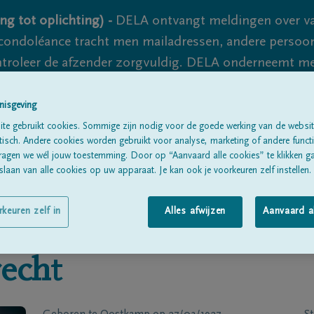
ng tot oplichting) -
DELA ontvangt meldingen over va
ondoléance tracht men mailadressen, andere persoon
controleer de afzender zorgvuldig. DELA onderneemt m
 nooit volledig uit te sluiten, dus blijf waakzaam.
nisgeving
te gebruikt cookies. Sommige zijn nodig voor de goede werking van de websit
sch. Andere cookies worden gebruikt voor analyse, marketing of andere functio
Alle rouwberichten
Over ons
B
ragen we wél jouw toestemming. Door op “Aanvaard alle cookies” te klikken g
laan van alle cookies op uw apparaat. Je kan ook je voorkeuren zelf instellen.
rkeuren zelf in
Alles afwijzen
Aanvaard a
echt