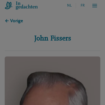
NL
FR
← Vorige
John
Fissers