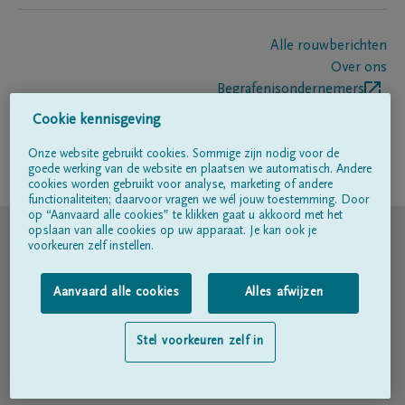
Alle rouwberichten
Over ons
Begrafenisondernemers
Contact
Cookie kennisgeving
Onze website gebruikt cookies. Sommige zijn nodig voor de
goede werking van de website en plaatsen we automatisch. Andere
Volg ons op
cookies worden gebruikt voor analyse, marketing of andere
functionaliteiten; daarvoor vragen we wél jouw toestemming. Door
op “Aanvaard alle cookies” te klikken gaat u akkoord met het
© DELA
opslaan van alle cookies op uw apparaat. Je kan ook je
voorkeuren zelf instellen.
Gebruiksvoorwaarden
Aanvaard alle cookies
Alles afwijzen
Privacyverklaring
Stel voorkeuren zelf in
Toegankelijkheidsverklaring
Cookiebeleid