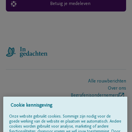
Betuig je medeleven
Alle rouwberichten
Over ons
Begrafenisondernemers
Contact
Cookie kennisgeving
Onze website gebruikt cookies. Sommige zijn nodig voor de
goede werking van de website en plaatsen we automatisch. Andere
Volg ons op
cookies worden gebruikt voor analyse, marketing of andere
functionaliteiten; daarvoor vragen we wél jouw toestemming. Door