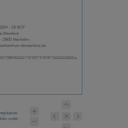
verplaatsen.
links onder.