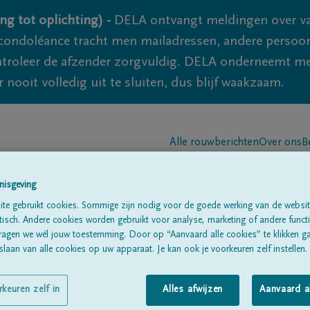
ng tot oplichting) -
DELA ontvangt meldingen over va
ondoléance tracht men mailadressen, andere persoon
controleer de afzender zorgvuldig. DELA onderneemt m
 nooit volledig uit te sluiten, dus blijf waakzaam.
Alle rouwberichten
Over ons
B
nisgeving
te gebruikt cookies. Sommige zijn nodig voor de goede werking van de websit
sch. Andere cookies worden gebruikt voor analyse, marketing of andere functio
ragen we wél jouw toestemming. Door op “Aanvaard alle cookies” te klikken g
laan van alle cookies op uw apparaat. Je kan ook je voorkeuren zelf instellen.
 DER SMISSEN
rkeuren zelf in
Alles afwijzen
Aanvaard a