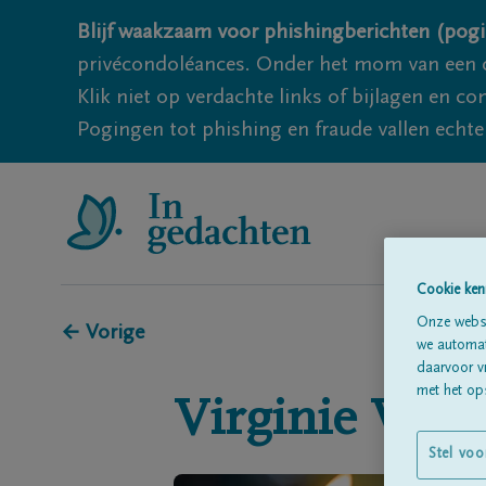
Blijf waakzaam voor phishingberichten (pogi
privécondoléances. Onder het mom van een c
Klik niet op verdachte links of bijlagen en 
Pogingen tot phishing en fraude vallen echter
Cookie ken
Onze websi
← Vorige
we automati
daarvoor v
met het ops
Virginie
VAN
Stel voo