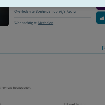
Geboren te
Mechelen
op
16/07/1931
Overleden te
Bonheiden
op
16/11/2012
Woonachtig te
Mechelen