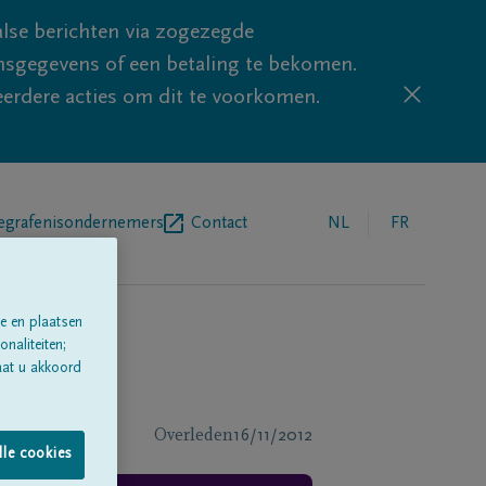
lse berichten via zogezegde
sgegevens of een betaling te bekomen.
eerdere acties om dit te voorkomen.
egrafenisondernemers
Contact
NL
FR
e en plaatsen
naliteiten;
aat u akkoord
Overleden
16/11/2012
lle cookies