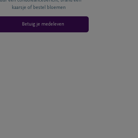
tuur een condoléancebericht, brand een
kaarsje of bestel bloemen
Betuig je medeleven