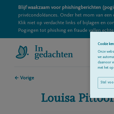
Blijf waakzaam voor phishingberichten (pogi
privécondoléances. Onder het mom van een c
Klik niet op verdachte links of bijlagen en 
Pogingen tot phishing en fraude vallen echter
Cookie ken
Onze websi
we automati
daarvoor v
met het ops
← Vorige
Stel voo
Louisa
Pittoo