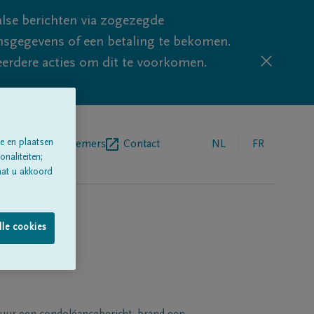
lse berichten via zogezegde
sgegevens of een betaling te bekomen.
eerdere acties om dit te voorkomen.
e en plaatsen
egrafenisondernemers
Contact
NL
FR
naliteiten;
aat u akkoord
lle cookies