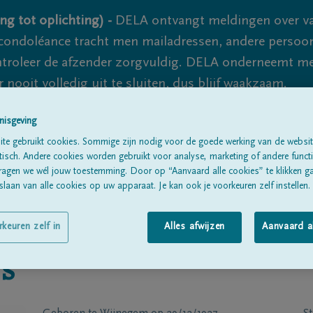
ng tot oplichting) -
DELA ontvangt meldingen over va
ondoléance tracht men mailadressen, andere persoon
controleer de afzender zorgvuldig. DELA onderneemt m
 nooit volledig uit te sluiten, dus blijf waakzaam.
nisgeving
te gebruikt cookies. Sommige zijn nodig voor de goede werking van de websit
Alle rouwberichten
Over ons
B
sch. Andere cookies worden gebruikt voor analyse, marketing of andere functio
ragen we wél jouw toestemming. Door op “Aanvaard alle cookies” te klikken g
laan van alle cookies op uw apparaat. Je kan ook je voorkeuren zelf instellen.
rkeuren zelf in
Alles afwijzen
Aanvaard a
rs