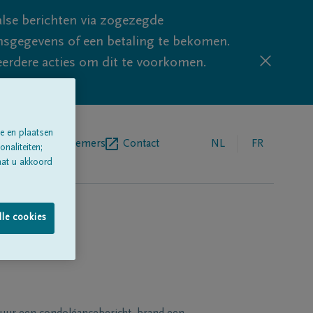
lse berichten via zogezegde
sgegevens of een betaling te bekomen.
eerdere acties om dit te voorkomen.
e en plaatsen
egrafenisondernemers
Contact
NL
FR
naliteiten;
aat u akkoord
lle cookies