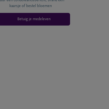
tuur een condoléancebericht, brand een
kaarsje of bestel bloemen
Betuig je medeleven