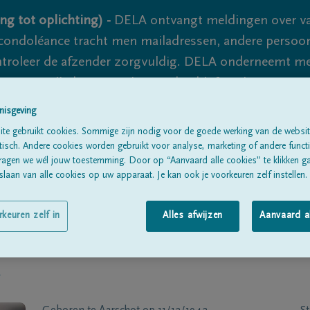
ng tot oplichting) -
DELA ontvangt meldingen over va
ondoléance tracht men mailadressen, andere persoon
controleer de afzender zorgvuldig. DELA onderneemt m
 nooit volledig uit te sluiten, dus blijf waakzaam.
nisgeving
te gebruikt cookies. Sommige zijn nodig voor de goede werking van de websit
Alle rouwberichten
Over ons
B
sch. Andere cookies worden gebruikt voor analyse, marketing of andere functio
ragen we wél jouw toestemming. Door op “Aanvaard alle cookies” te klikken g
laan van alle cookies op uw apparaat. Je kan ook je voorkeuren zelf instellen.
rkeuren zelf in
Alles afwijzen
Aanvaard a