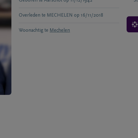
Geboren te
Aarschot
op
11/12/1942
S
Overleden te
MECHELEN
op
16/11/2018
Woonachtig te
Mechelen