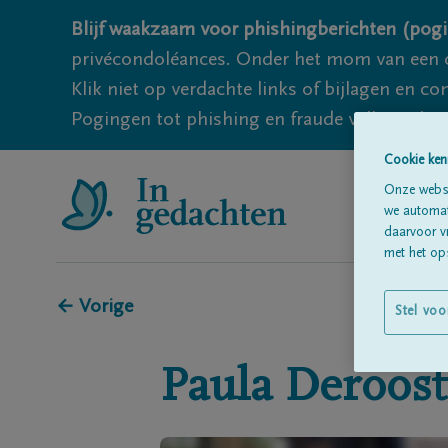
Blijf waakzaam voor phishingberichten (pogi
privécondoléances. Onder het mom van een c
Klik niet op verdachte links of bijlagen en 
Pogingen tot phishing en fraude vallen echter
Cookie ken
Onze websi
we automati
daarvoor v
met het ops
← Vorige
Stel voo
Paula
Deroost