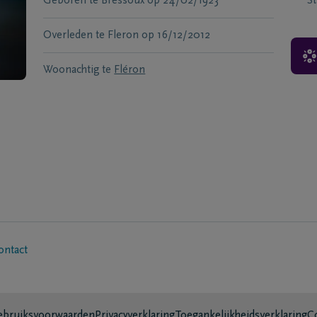
Geboren te
Bressoux
op
24/02/1923
S
Overleden te
Fleron
op
16/12/2012
Woonachtig te
Fléron
ontact
bruiksvoorwaarden
Privacyverklaring
Toegankelijkheidsverklaring
C