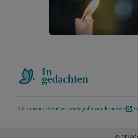
Alle rouwberichten
Over ons
Begrafenisondernemers
C
© DELA
Ge