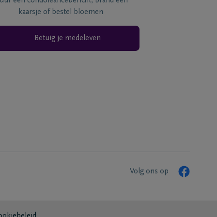
tuur een condoléancebericht, brand een
kaarsje of bestel bloemen
Betuig je medeleven
Volg ons op
ookiebeleid