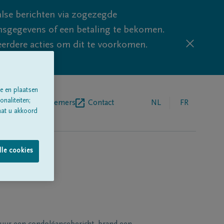
lse berichten via zogezegde
sgegevens of een betaling te bekomen.
eerdere acties om dit te voorkomen.
e en plaatsen
naliteiten;
egrafenisondernemers
Contact
NL
FR
aat u akkoord
lle cookies