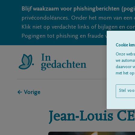
Blijf waakzaam voor phishingberichten (pogi
privécondoléances. Onder het mom van een c
Klik niet op verdachte links of bijlagen en 
Pogingen tot phishing en fraude vallen echter
Cookie ken
Onze websi
we automati
daarvoor v
met het ops
Stel voo
← Vorige
Jean-Louis
C