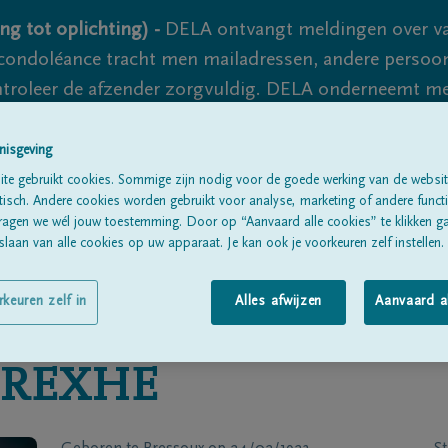
ng tot oplichting) -
DELA ontvangt meldingen over va
ondoléance tracht men mailadressen, andere persoon
controleer de afzender zorgvuldig. DELA onderneemt m
 nooit volledig uit te sluiten, dus blijf waakzaam.
nisgeving
te gebruikt cookies. Sommige zijn nodig voor de goede werking van de websit
sch. Andere cookies worden gebruikt voor analyse, marketing of andere functio
Alle rouwberichten
Over ons
B
ragen we wél jouw toestemming. Door op “Aanvaard alle cookies” te klikken g
laan van alle cookies op uw apparaat. Je kan ook je voorkeuren zelf instellen.
rkeuren zelf in
Alles afwijzen
Aanvaard a
EREXHE