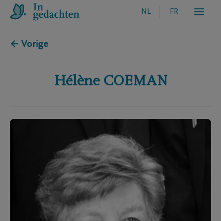
NL
FR
← Vorige
Hélène
COEMAN