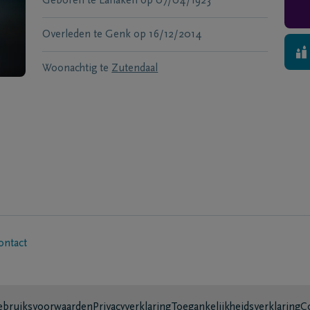
Geboren te
Lanaken
op
07/04/1923
Overleden te
Genk
op
16/12/2014
Woonachtig te
Zutendaal
ontact
bruiksvoorwaarden
Privacyverklaring
Toegankelijkheidsverklaring
C