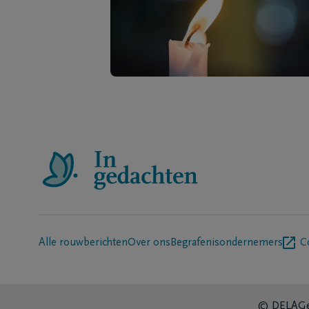
Alle rouwberichten
Over ons
Begrafenisondernemers
C
© DELA
Ge