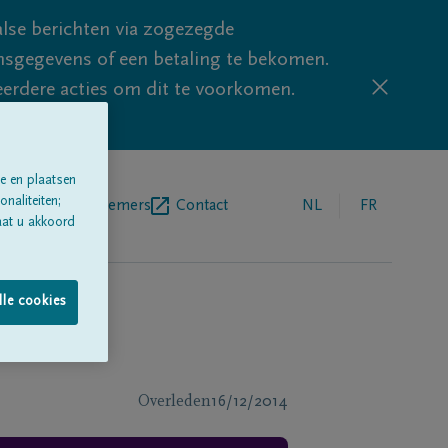
lse berichten via zogezegde
sgegevens of een betaling te bekomen.
eerdere acties om dit te voorkomen.
e en plaatsen
naliteiten;
egrafenisondernemers
Contact
NL
FR
aat u akkoord
lle cookies
Overleden
16/12/2014