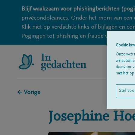
Blijf waakzaam voor phishingberichten (pogi
privécondoléances. Onder het mom van een c
Klik niet op verdachte links of bijlagen en 
Pogingen tot phishing en fraude vallen echter
Cookie ken
Onze websi
we automati
daarvoor v
met het ops
Stel voo
← Vorige
Josephine
Hoe