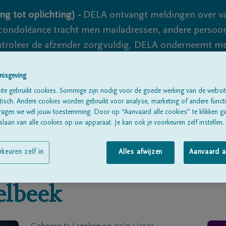
ng tot oplichting) -
DELA ontvangt meldingen over va
ondoléance tracht men mailadressen, andere persoon
controleer de afzender zorgvuldig. DELA onderneemt m
 nooit volledig uit te sluiten, dus blijf waakzaam.
nisgeving
te gebruikt cookies. Sommige zijn nodig voor de goede werking van de websit
sch. Andere cookies worden gebruikt voor analyse, marketing of andere functio
Alle rouwberichten
Over ons
B
ragen we wél jouw toestemming. Door op “Aanvaard alle cookies” te klikken g
laan van alle cookies op uw apparaat. Je kan ook je voorkeuren zelf instellen.
rkeuren zelf in
Alles afwijzen
Aanvaard a
lbeek