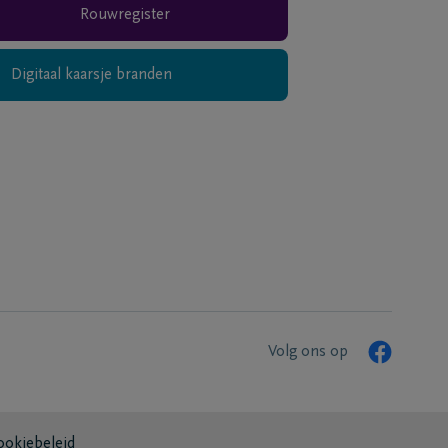
Rouwregister
Digitaal kaarsje branden
Volg ons op
ookiebeleid