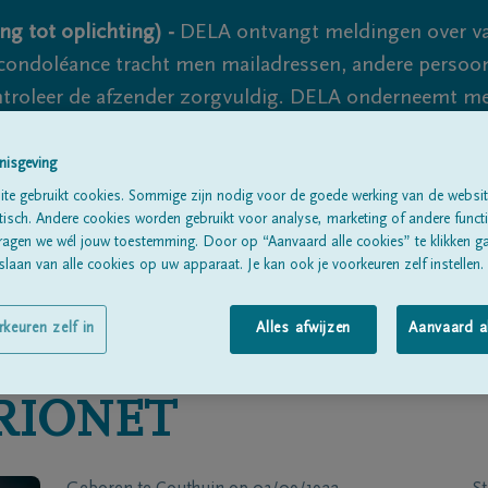
ng tot oplichting) -
DELA ontvangt meldingen over va
ondoléance tracht men mailadressen, andere persoon
controleer de afzender zorgvuldig. DELA onderneemt m
 nooit volledig uit te sluiten, dus blijf waakzaam.
nisgeving
te gebruikt cookies. Sommige zijn nodig voor de goede werking van de websit
sch. Andere cookies worden gebruikt voor analyse, marketing of andere functio
Alle rouwberichten
Over ons
B
ragen we wél jouw toestemming. Door op “Aanvaard alle cookies” te klikken g
laan van alle cookies op uw apparaat. Je kan ook je voorkeuren zelf instellen.
rkeuren zelf in
Alles afwijzen
Aanvaard a
RIONET