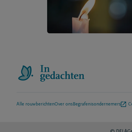
Alle rouwberichten
Over ons
Begrafenisondernemers
C
© DELA
Ge