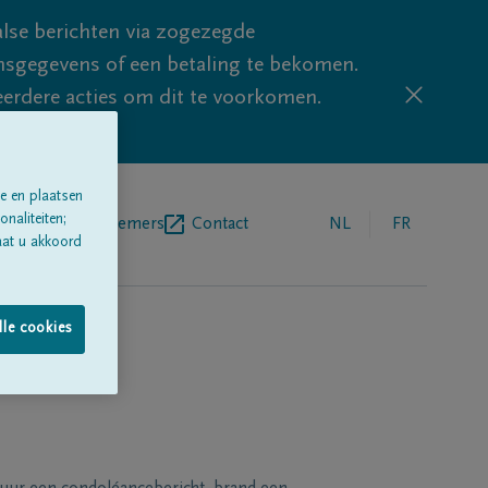
lse berichten via zogezegde
sgegevens of een betaling te bekomen.
eerdere acties om dit te voorkomen.
e en plaatsen
naliteiten;
egrafenisondernemers
Contact
NL
FR
aat u akkoord
lle cookies