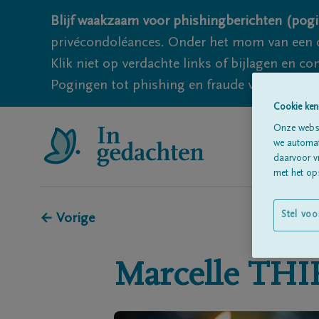
Blijf waakzaam voor phishingberichten (pogi
privécondoléances. Onder het mom van een c
Klik niet op verdachte links of bijlagen en 
Pogingen tot phishing en fraude vallen echter
Cookie ken
Onze websi
we automati
daarvoor v
met het ops
Stel voo
← Vorige
Marcelle
THI