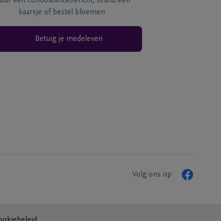
tuur een condoléancebericht, brand een
kaarsje of bestel bloemen
Betuig je medeleven
Volg ons op
ookiebeleid