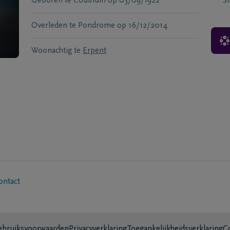
Geboren te
Couthuin
op
03/09/1922
S
Overleden te
Pondrome
op
16/12/2014
Woonachtig te
Erpent
ontact
bruiksvoorwaarden
Privacyverklaring
Toegankelijkheidsverklaring
C