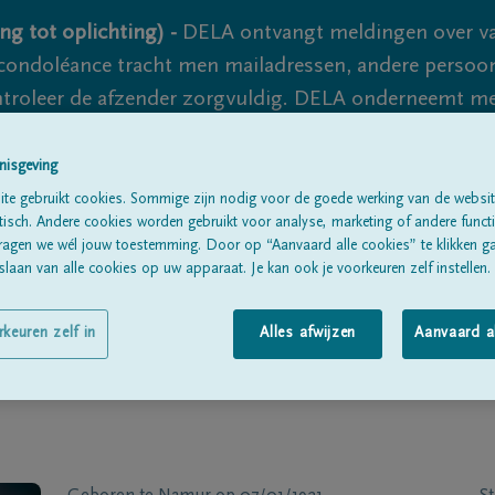
ng tot oplichting) -
DELA ontvangt meldingen over va
ondoléance tracht men mailadressen, andere persoon
controleer de afzender zorgvuldig. DELA onderneemt m
 nooit volledig uit te sluiten, dus blijf waakzaam.
nisgeving
te gebruikt cookies. Sommige zijn nodig voor de goede werking van de websit
sch. Andere cookies worden gebruikt voor analyse, marketing of andere functio
Alle rouwberichten
Over ons
B
ragen we wél jouw toestemming. Door op “Aanvaard alle cookies” te klikken g
laan van alle cookies op uw apparaat. Je kan ook je voorkeuren zelf instellen.
rkeuren zelf in
Alles afwijzen
Aanvaard a