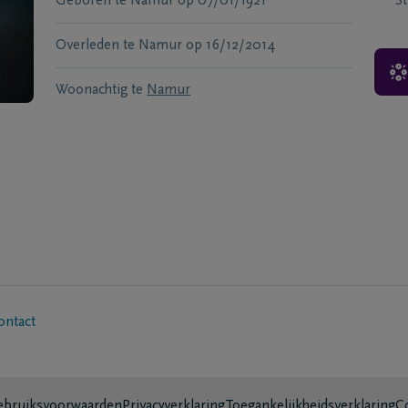
Geboren te
Namur
op
07/01/1921
S
Overleden te
Namur
op
16/12/2014
Woonachtig te
Namur
ontact
bruiksvoorwaarden
Privacyverklaring
Toegankelijkheidsverklaring
C