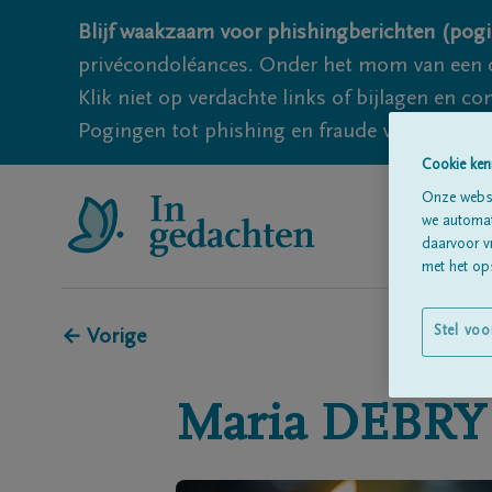
Blijf waakzaam voor phishingberichten (pogi
privécondoléances. Onder het mom van een c
Klik niet op verdachte links of bijlagen en 
Pogingen tot phishing en fraude vallen echter
Cookie ken
Onze websi
we automati
daarvoor v
met het ops
Stel voo
← Vorige
Maria
DEBRY