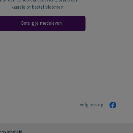
tuur een condoléancebericht, brand een
kaarsje of bestel bloemen
Betuig je medeleven
Volg ons op
ookiebeleid