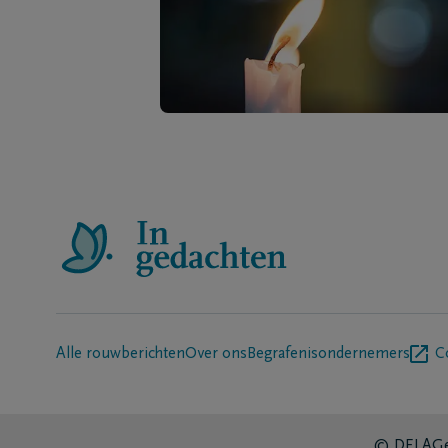
Alle rouwberichten
Over ons
Begrafenisondernemers
C
© DELA
Ge