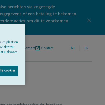
lse berichten via zogezegde
sgegevens of een betaling te bekomen.
eerdere acties om dit te voorkomen.
e en plaatsen
naliteiten;
egrafenisondernemers
Contact
NL
FR
aat u akkoord
lle cookies