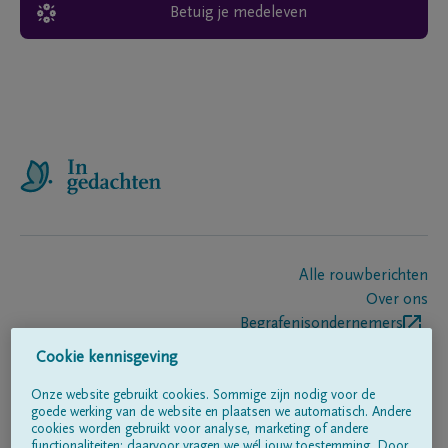
Betuig je medeleven
Alle rouwberichten
Over ons
Begrafenisondernemers
Contact
Cookie kennisgeving
Onze website gebruikt cookies. Sommige zijn nodig voor de
goede werking van de website en plaatsen we automatisch. Andere
Volg ons op
cookies worden gebruikt voor analyse, marketing of andere
functionaliteiten; daarvoor vragen we wél jouw toestemming. Door