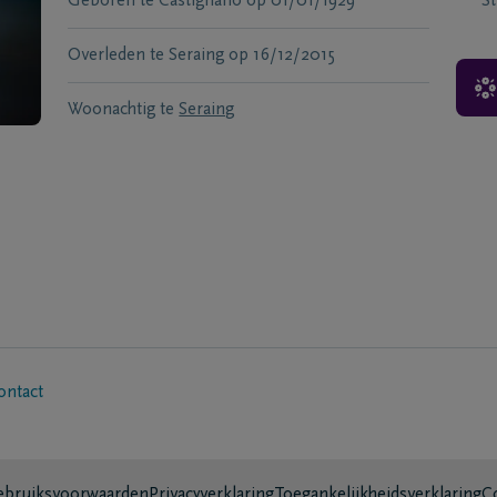
Geboren te
Castignano
op
01/01/1929
S
Overleden te
Seraing
op
16/12/2015
Woonachtig te
Seraing
ontact
bruiksvoorwaarden
Privacyverklaring
Toegankelijkheidsverklaring
C