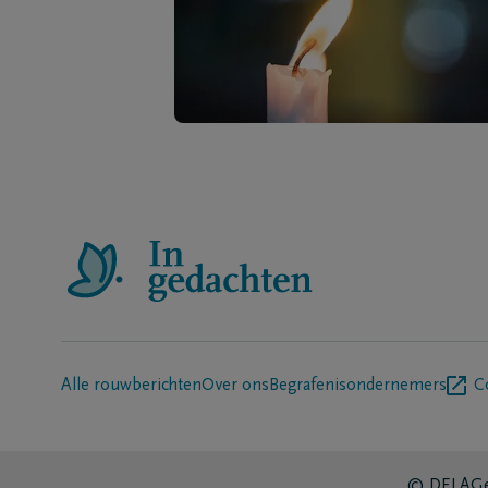
Alle rouwberichten
Over ons
Begrafenisondernemers
C
© DELA
Ge