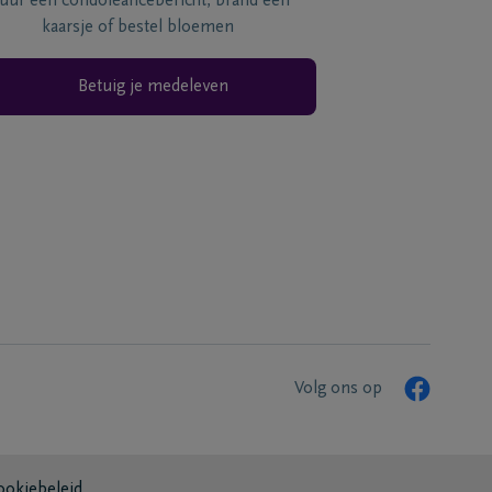
tuur een condoléancebericht, brand een
kaarsje of bestel bloemen
Betuig je medeleven
Volg ons op
ookiebeleid