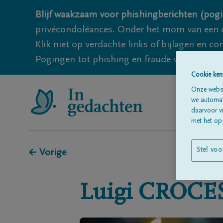
Blijf waakzaam voor phishingberichten (pogi
privécondoléances. Onder het mom van een c
Klik niet op verdachte links of bijlagen en 
Pogingen tot phishing en fraude vallen echter
Cookie ken
Onze websi
we automati
daarvoor v
met het ops
Stel voo
← Vorige
Luigi
CROCE