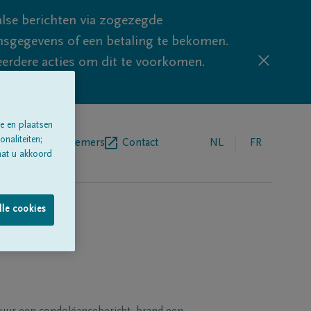
lse berichten via zogezegde
sgegevens of een betaling te bekomen.
eerdere acties om dit te voorkomen.
e en plaatsen
naliteiten;
egrafenisondernemers
Contact
NL
FR
aat u akkoord
lle cookies