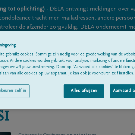
ng tot oplichting) -
DELA ontvangt meldingen over va
ondoléance tracht men mailadressen, andere persoon
controleer de afzender zorgvuldig. DELA onderneemt m
 nooit volledig uit te sluiten, dus blijf waakzaam.
nisgeving
te gebruikt cookies. Sommige zijn nodig voor de goede werking van de websit
sch. Andere cookies worden gebruikt voor analyse, marketing of andere functio
Alle rouwberichten
Over ons
B
ragen we wél jouw toestemming. Door op “Aanvaard alle cookies” te klikken g
laan van alle cookies op uw apparaat. Je kan ook je voorkeuren zelf instellen.
rkeuren zelf in
Alles afwijzen
Aanvaard a
SI